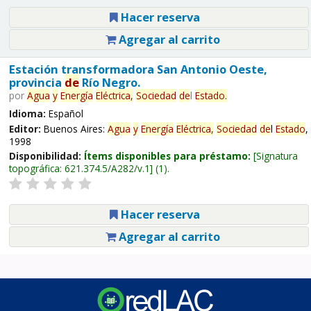
Hacer reserva
Agregar al carrito
Estación transformadora San Antonio Oeste,
provincia
de
Río Negro.
por
Agua
y
Energía
Eléctrica,
Sociedad
de
l
Estado
.
Idioma:
Español
Editor:
Buenos Aires:
Agua
y
Energía
Eléctrica,
Sociedad
de
l
Estado
,
1998
Disponibilidad:
Ítems disponibles para préstamo:
Signatura
topográfica:
621.374.5/A282/v.1
(1).
Hacer reserva
Agregar al carrito