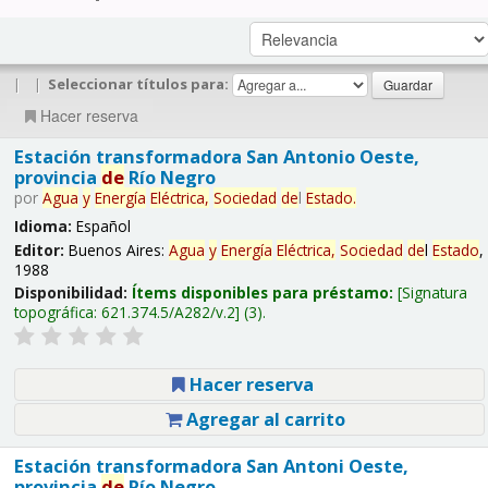
|
|
Seleccionar títulos para:
Hacer reserva
Estación transformadora San Antonio Oeste,
provincia
de
Río Negro
por
Agua
y
Energía
Eléctrica,
Sociedad
de
l
Estado
.
Idioma:
Español
Editor:
Buenos Aires:
Agua
y
Energía
Eléctrica,
Sociedad
de
l
Estado
,
1988
Disponibilidad:
Ítems disponibles para préstamo:
Signatura
topográfica:
621.374.5/A282/v.2
(3).
Hacer reserva
Agregar al carrito
Estación transformadora San Antoni Oeste,
provincia
de
Río Negro