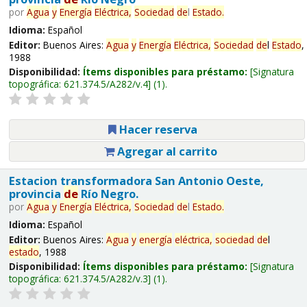
por
Agua
y
Energía
Eléctrica,
Sociedad
de
l
Estado
.
Idioma:
Español
Editor:
Buenos Aires:
Agua
y
Energía
Eléctrica,
Sociedad
de
l
Estado
,
1988
Disponibilidad:
Ítems disponibles para préstamo:
Signatura
topográfica:
621.374.5/A282/v.4
(1).
Hacer reserva
Agregar al carrito
Estacion transformadora San Antonio Oeste,
provincia
de
Río Negro.
por
Agua
y
Energía
Eléctrica,
Sociedad
de
l
Estado
.
Idioma:
Español
Editor:
Buenos Aires:
Agua
y
energía
eléctrica,
sociedad
de
l
estado
, 1988
Disponibilidad:
Ítems disponibles para préstamo:
Signatura
topográfica:
621.374.5/A282/v.3
(1).