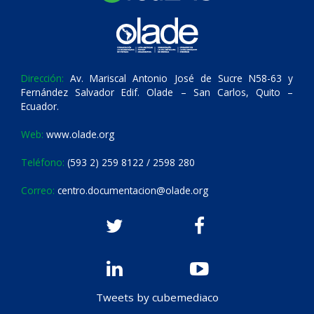
Dirección:
Av. Mariscal Antonio José de Sucre N58-63 y
Fernández Salvador Edif. Olade – San Carlos, Quito –
Ecuador.
Web:
www.olade.org
Teléfono:
(593 2) 259 8122 / 2598 280
Correo:
centro.documentacion@olade.org
Tweets by cubemediaco