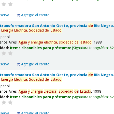
eserva
Agregar al carrito
 transformadora San Antonio Oeste, provincia
de
Río Negro
y
Energía
Eléctrica,
Sociedad
de
l
Estado
.
spañol
enos Aires:
Agua
y
energía
eléctrica,
sociedad
de
l
estado
, 1988
lidad:
Ítems disponibles para préstamo:
Signatura topográfica:
62
eserva
Agregar al carrito
 transformadora San Antonio Oeste, provincia
de
Río Negro
y
Energía
Eléctrica,
Sociedad
de
l
Estado
.
spañol
enos Aires:
Agua
y
Energía
Eléctrica,
Sociedad
de
l
Estado
, 1998
lidad:
Ítems disponibles para préstamo:
Signatura topográfica:
62
eserva
Agregar al carrito