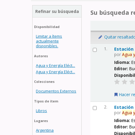
Refinar su búsqueda
Su búsqueda re
Disponibilidad
Limitar a ítems
Quitar resaltad
actualmente
disponibles.
1.
Estación
por
Agua
Autores
Idioma:
E
Agua y Energía Eléct...
Editor:
Bu
Agua y Energía Eléct...
Disponibi
Colecciones
Documentos Externos
Hacer r
Tipos de ítem
2.
Estación
Libros
por
Agua
Idioma:
E
Lugares
Editor:
Bu
Argentina
Disponibi