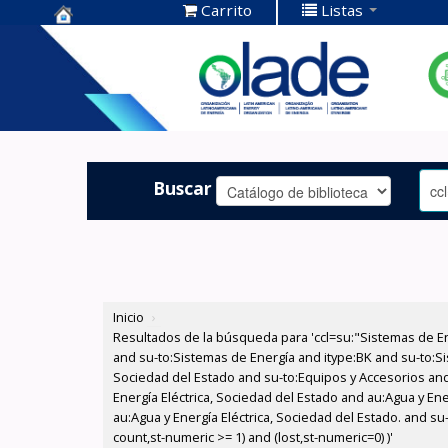
Carrito
Listas
Centro de
Documentación
OLADE -
Buscar
Inicio
›
Resultados de la búsqueda para 'ccl=su:"Sistemas de E
and su-to:Sistemas de Energía and itype:BK and su-to:Si
Sociedad del Estado and su-to:Equipos y Accesorios and
Energía Eléctrica, Sociedad del Estado and au:Agua y Ene
au:Agua y Energía Eléctrica, Sociedad del Estado. and s
count,st-numeric >= 1) and (lost,st-numeric=0) )'