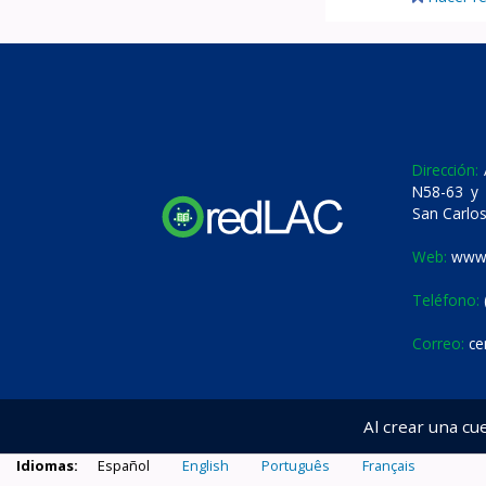
Dirección:
A
N58-63 y 
San Carlos
Web:
www.
Teléfono:
Correo:
ce
Al crear una cu
Idiomas:
Español
English
Português
Français