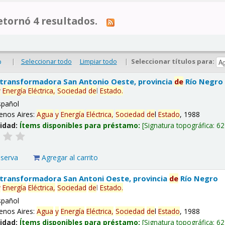
tornó 4 resultados.
|
Seleccionar todo
Limpiar todo
|
Seleccionar títulos para:
o
 transformadora San Antonio Oeste, provincia
de
Río Negro
y
Energía
Eléctrica,
Sociedad
de
l
Estado
.
spañol
enos Aires:
Agua
y
Energía
Eléctrica,
Sociedad
de
l
Estado
, 1988
lidad:
Ítems disponibles para préstamo:
Signatura topográfica:
62
eserva
Agregar al carrito
 transformadora San Antoni Oeste, provincia
de
Río Negro
y
Energía
Eléctrica,
Sociedad
de
l
Estado
.
spañol
enos Aires:
Agua
y
Energía
Eléctrica,
Sociedad
de
l
Estado
, 1988
lidad:
Ítems disponibles para préstamo:
Signatura topográfica:
62