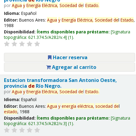
por
Agua
y
Energía
Eléctrica,
Sociedad
de
l
Estado
.
Idioma:
Español
Editor:
Buenos Aires:
Agua
y
Energía
Eléctrica,
Sociedad
de
l
Estado
,
1988
Disponibilidad:
Ítems disponibles para préstamo:
Signatura
topográfica:
621.374.5/A282/v.4
(1).
Hacer reserva
Agregar al carrito
Estacion transformadora San Antonio Oeste,
provincia
de
Río Negro.
por
Agua
y
Energía
Eléctrica,
Sociedad
de
l
Estado
.
Idioma:
Español
Editor:
Buenos Aires:
Agua
y
energía
eléctrica,
sociedad
de
l
estado
, 1988
Disponibilidad:
Ítems disponibles para préstamo:
Signatura
topográfica:
621.374.5/A282/v.3
(1).