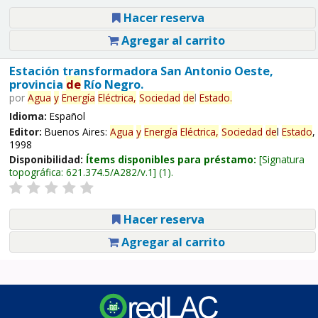
Hacer reserva
Agregar al carrito
Estación transformadora San Antonio Oeste,
provincia
de
Río Negro.
por
Agua
y
Energía
Eléctrica,
Sociedad
de
l
Estado
.
Idioma:
Español
Editor:
Buenos Aires:
Agua
y
Energía
Eléctrica,
Sociedad
de
l
Estado
,
1998
Disponibilidad:
Ítems disponibles para préstamo:
Signatura
topográfica:
621.374.5/A282/v.1
(1).
Hacer reserva
Agregar al carrito