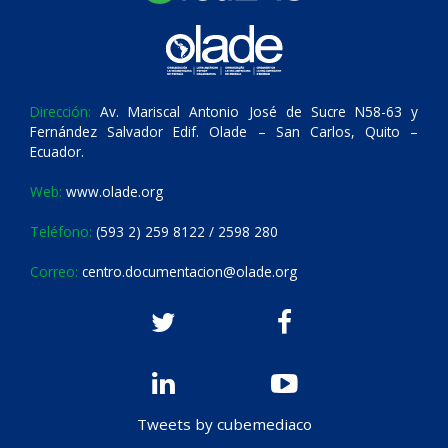
Dirección:
Av. Mariscal Antonio José de Sucre N58-63 y
Fernández Salvador Edif. Olade – San Carlos, Quito –
Ecuador.
Web:
www.olade.org
Teléfono:
(593 2) 259 8122 / 2598 280
Correo:
centro.documentacion@olade.org
Tweets by cubemediaco