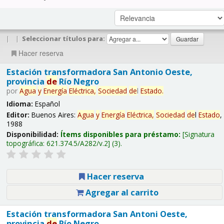
|
|
Seleccionar títulos para:
Hacer reserva
Estación transformadora San Antonio Oeste,
provincia
de
Río Negro
por
Agua
y
Energía
Eléctrica,
Sociedad
de
l
Estado
.
Idioma:
Español
Editor:
Buenos Aires:
Agua
y
Energía
Eléctrica,
Sociedad
de
l
Estado
,
1988
Disponibilidad:
Ítems disponibles para préstamo:
Signatura
topográfica:
621.374.5/A282/v.2
(3).
Hacer reserva
Agregar al carrito
Estación transformadora San Antoni Oeste,
provincia
de
Río Negro