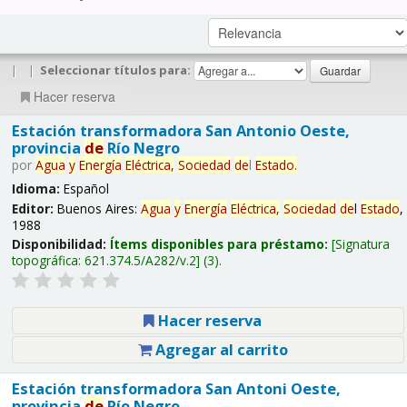
|
|
Seleccionar títulos para:
Hacer reserva
Estación transformadora San Antonio Oeste,
provincia
de
Río Negro
por
Agua
y
Energía
Eléctrica,
Sociedad
de
l
Estado
.
Idioma:
Español
Editor:
Buenos Aires:
Agua
y
Energía
Eléctrica,
Sociedad
de
l
Estado
,
1988
Disponibilidad:
Ítems disponibles para préstamo:
Signatura
topográfica:
621.374.5/A282/v.2
(3).
Hacer reserva
Agregar al carrito
Estación transformadora San Antoni Oeste,
provincia
de
Río Negro