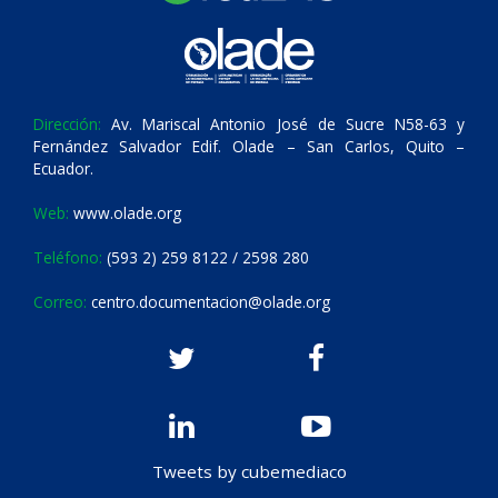
Dirección:
Av. Mariscal Antonio José de Sucre N58-63 y
Fernández Salvador Edif. Olade – San Carlos, Quito –
Ecuador.
Web:
www.olade.org
Teléfono:
(593 2) 259 8122 / 2598 280
Correo:
centro.documentacion@olade.org
Tweets by cubemediaco