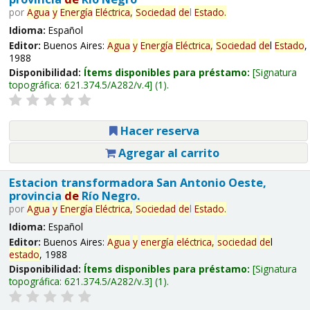
por
Agua
y
Energía
Eléctrica,
Sociedad
de
l
Estado
.
Idioma:
Español
Editor:
Buenos Aires:
Agua
y
Energía
Eléctrica,
Sociedad
de
l
Estado
,
1988
Disponibilidad:
Ítems disponibles para préstamo:
Signatura
topográfica:
621.374.5/A282/v.4
(1).
Hacer reserva
Agregar al carrito
Estacion transformadora San Antonio Oeste,
provincia
de
Río Negro.
por
Agua
y
Energía
Eléctrica,
Sociedad
de
l
Estado
.
Idioma:
Español
Editor:
Buenos Aires:
Agua
y
energía
eléctrica,
sociedad
de
l
estado
, 1988
Disponibilidad:
Ítems disponibles para préstamo:
Signatura
topográfica:
621.374.5/A282/v.3
(1).