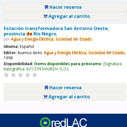
Hacer reserva
Agregar al carrito
Estación transformadora San Antonio Oeste,
provincia
de
Río Negro.
por
Agua
y
Energía
Eléctrica,
Sociedad
de
l
Estado
.
Idioma:
Español
Editor:
Buenos Aires:
Agua
y
Energía
Eléctrica,
Sociedad
de
l
Estado
,
1998
Disponibilidad:
Ítems disponibles para préstamo:
Signatura
topográfica:
621.374.5/A282/v.1
(1).
Hacer reserva
Agregar al carrito