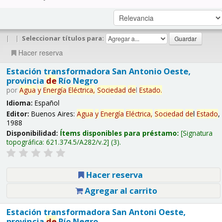
|
|
Seleccionar títulos para:
Hacer reserva
Estación transformadora San Antonio Oeste,
provincia
de
Río Negro
por
Agua
y
Energía
Eléctrica,
Sociedad
de
l
Estado
.
Idioma:
Español
Editor:
Buenos Aires:
Agua
y
Energía
Eléctrica,
Sociedad
de
l
Estado
,
1988
Disponibilidad:
Ítems disponibles para préstamo:
Signatura
topográfica:
621.374.5/A282/v.2
(3).
Hacer reserva
Agregar al carrito
Estación transformadora San Antoni Oeste,
provincia
de
Río Negro