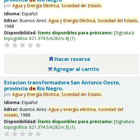
por
Agua
y
Energía
Eléctrica,
Sociedad
de
l
Estado
.
Idioma:
Español
Editor:
Buenos Aires:
Agua
y
Energía
Eléctrica,
Sociedad
de
l
Estado
,
1988
Disponibilidad:
Ítems disponibles para préstamo:
Signatura
topográfica:
621.374.5/A282/v.4
(1).
Hacer reserva
Agregar al carrito
Estacion transformadora San Antonio Oeste,
provincia
de
Río Negro.
por
Agua
y
Energía
Eléctrica,
Sociedad
de
l
Estado
.
Idioma:
Español
Editor:
Buenos Aires:
Agua
y
energía
eléctrica,
sociedad
de
l
estado
, 1988
Disponibilidad:
Ítems disponibles para préstamo:
Signatura
topográfica:
621.374.5/A282/v.3
(1).