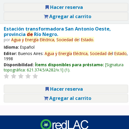
Hacer reserva
Agregar al carrito
Estación transformadora San Antonio Oeste,
provincia
de
Río Negro.
por
Agua
y
Energía
Eléctrica,
Sociedad
de
l
Estado
.
Idioma:
Español
Editor:
Buenos Aires:
Agua
y
Energía
Eléctrica,
Sociedad
de
l
Estado
,
1998
Disponibilidad:
Ítems disponibles para préstamo:
Signatura
topográfica:
621.374.5/A282/v.1
(1).
Hacer reserva
Agregar al carrito