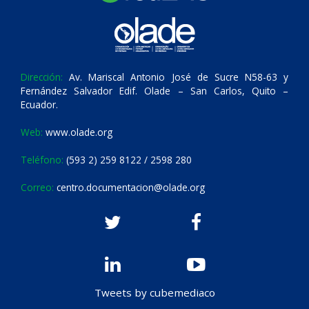
Dirección:
Av. Mariscal Antonio José de Sucre N58-63 y
Fernández Salvador Edif. Olade – San Carlos, Quito –
Ecuador.
Web:
www.olade.org
Teléfono:
(593 2) 259 8122 / 2598 280
Correo:
centro.documentacion@olade.org
Tweets by cubemediaco