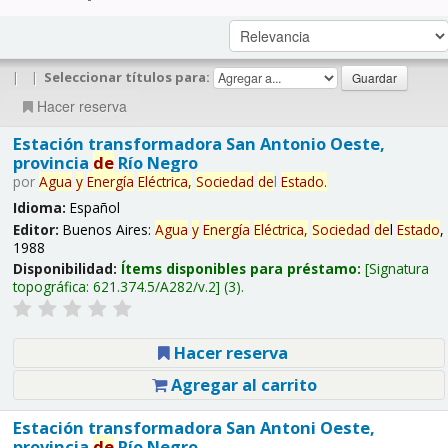
|
|
Seleccionar títulos para:
Hacer reserva
Estación transformadora San Antonio Oeste,
provincia
de
Río Negro
por
Agua
y
Energía
Eléctrica,
Sociedad
de
l
Estado
.
Idioma:
Español
Editor:
Buenos Aires:
Agua
y
Energía
Eléctrica,
Sociedad
de
l
Estado
,
1988
Disponibilidad:
Ítems disponibles para préstamo:
Signatura
topográfica:
621.374.5/A282/v.2
(3).
Hacer reserva
Agregar al carrito
Estación transformadora San Antoni Oeste,
provincia
de
Río Negro