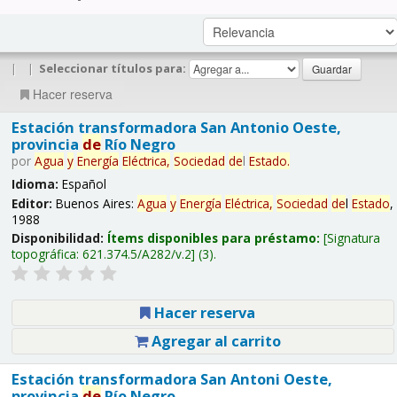
|
|
Seleccionar títulos para:
Hacer reserva
Estación transformadora San Antonio Oeste,
provincia
de
Río Negro
por
Agua
y
Energía
Eléctrica,
Sociedad
de
l
Estado
.
Idioma:
Español
Editor:
Buenos Aires:
Agua
y
Energía
Eléctrica,
Sociedad
de
l
Estado
,
1988
Disponibilidad:
Ítems disponibles para préstamo:
Signatura
topográfica:
621.374.5/A282/v.2
(3).
Hacer reserva
Agregar al carrito
Estación transformadora San Antoni Oeste,
provincia
de
Río Negro