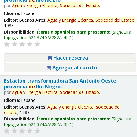
por
Agua
y
Energía
Eléctrica,
Sociedad
de
l
Estado
.
Idioma:
Español
Editor:
Buenos Aires:
Agua
y
Energía
Eléctrica,
Sociedad
de
l
Estado
,
1988
Disponibilidad:
Ítems disponibles para préstamo:
Signatura
topográfica:
621.374.5/A282/v.4
(1).
Hacer reserva
Agregar al carrito
Estacion transformadora San Antonio Oeste,
provincia
de
Río Negro.
por
Agua
y
Energía
Eléctrica,
Sociedad
de
l
Estado
.
Idioma:
Español
Editor:
Buenos Aires:
Agua
y
energía
eléctrica,
sociedad
de
l
estado
, 1988
Disponibilidad:
Ítems disponibles para préstamo:
Signatura
topográfica:
621.374.5/A282/v.3
(1).