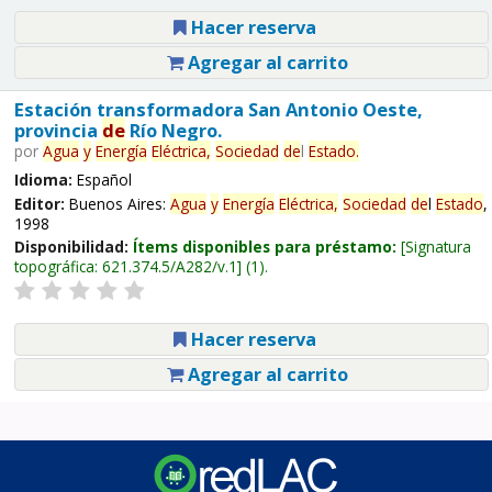
Hacer reserva
Agregar al carrito
Estación transformadora San Antonio Oeste,
provincia
de
Río Negro.
por
Agua
y
Energía
Eléctrica,
Sociedad
de
l
Estado
.
Idioma:
Español
Editor:
Buenos Aires:
Agua
y
Energía
Eléctrica,
Sociedad
de
l
Estado
,
1998
Disponibilidad:
Ítems disponibles para préstamo:
Signatura
topográfica:
621.374.5/A282/v.1
(1).
Hacer reserva
Agregar al carrito