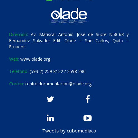
Dirección:
Av. Mariscal Antonio José de Sucre N58-63 y
Fernández Salvador Edif. Olade – San Carlos, Quito –
Ecuador.
Web:
www.olade.org
Teléfono:
(593 2) 259 8122 / 2598 280
Correo:
centro.documentacion@olade.org
Tweets by cubemediaco