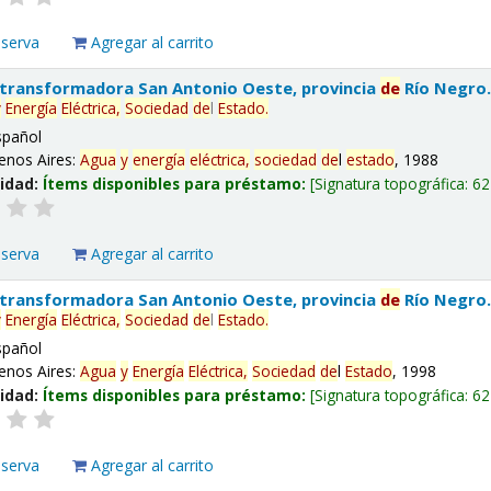
eserva
Agregar al carrito
 transformadora San Antonio Oeste, provincia
de
Río Negro
y
Energía
Eléctrica,
Sociedad
de
l
Estado
.
spañol
enos Aires:
Agua
y
energía
eléctrica,
sociedad
de
l
estado
, 1988
lidad:
Ítems disponibles para préstamo:
Signatura topográfica:
62
eserva
Agregar al carrito
 transformadora San Antonio Oeste, provincia
de
Río Negro
y
Energía
Eléctrica,
Sociedad
de
l
Estado
.
spañol
enos Aires:
Agua
y
Energía
Eléctrica,
Sociedad
de
l
Estado
, 1998
lidad:
Ítems disponibles para préstamo:
Signatura topográfica:
62
eserva
Agregar al carrito