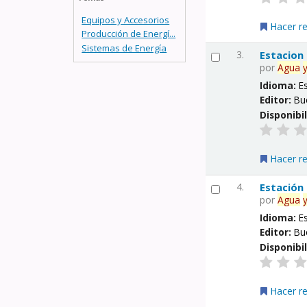
Equipos y Accesorios
Hacer r
Producción de Energí...
Sistemas de Energía
3.
Estacion
por
Agua
Idioma:
E
Editor:
Bu
Disponibi
Hacer r
4.
Estación
por
Agua
Idioma:
E
Editor:
Bu
Disponibi
Hacer r