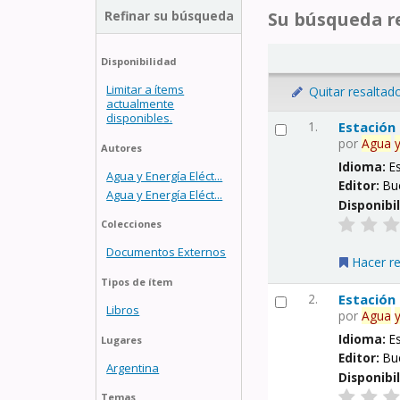
Refinar su búsqueda
Su búsqueda re
Disponibilidad
Limitar a ítems
Quitar resaltad
actualmente
disponibles.
1.
Estación
por
Agua
Autores
Idioma:
E
Agua y Energía Eléct...
Editor:
Bu
Agua y Energía Eléct...
Disponibi
Colecciones
Documentos Externos
Hacer r
Tipos de ítem
2.
Estación
Libros
por
Agua
Idioma:
E
Lugares
Editor:
Bu
Argentina
Disponibi
Temas