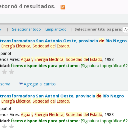
tornó 4 resultados.
|
Seleccionar todo
Limpiar todo
|
Seleccionar títulos para:
o
 transformadora San Antonio Oeste, provincia
de
Río Negro
y
Energía
Eléctrica,
Sociedad
de
l
Estado
.
spañol
enos Aires:
Agua
y
Energía
Eléctrica,
Sociedad
de
l
Estado
, 1988
lidad:
Ítems disponibles para préstamo:
Signatura topográfica:
62
eserva
Agregar al carrito
 transformadora San Antoni Oeste, provincia
de
Río Negro
y
Energía
Eléctrica,
Sociedad
de
l
Estado
.
spañol
enos Aires:
Agua
y
Energía
Eléctrica,
Sociedad
de
l
Estado
, 1988
lidad:
Ítems disponibles para préstamo:
Signatura topográfica:
62