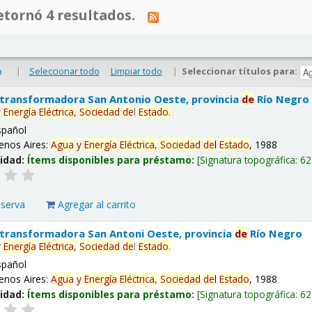
tornó 4 resultados.
|
Seleccionar todo
Limpiar todo
|
Seleccionar títulos para:
o
 transformadora San Antonio Oeste, provincia
de
Río Negro
y
Energía
Eléctrica,
Sociedad
de
l
Estado
.
spañol
enos Aires:
Agua
y
Energía
Eléctrica,
Sociedad
de
l
Estado
, 1988
lidad:
Ítems disponibles para préstamo:
Signatura topográfica:
62
eserva
Agregar al carrito
 transformadora San Antoni Oeste, provincia
de
Río Negro
y
Energía
Eléctrica,
Sociedad
de
l
Estado
.
spañol
enos Aires:
Agua
y
Energía
Eléctrica,
Sociedad
de
l
Estado
, 1988
lidad:
Ítems disponibles para préstamo:
Signatura topográfica:
62