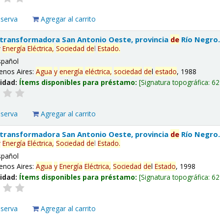
eserva
Agregar al carrito
 transformadora San Antonio Oeste, provincia
de
Río Negro
y
Energía
Eléctrica,
Sociedad
de
l
Estado
.
spañol
enos Aires:
Agua
y
energía
eléctrica,
sociedad
de
l
estado
, 1988
lidad:
Ítems disponibles para préstamo:
Signatura topográfica:
62
eserva
Agregar al carrito
 transformadora San Antonio Oeste, provincia
de
Río Negro
y
Energía
Eléctrica,
Sociedad
de
l
Estado
.
spañol
enos Aires:
Agua
y
Energía
Eléctrica,
Sociedad
de
l
Estado
, 1998
lidad:
Ítems disponibles para préstamo:
Signatura topográfica:
62
eserva
Agregar al carrito