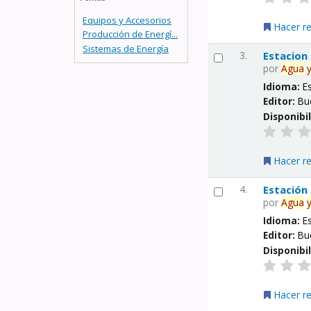
Equipos y Accesorios
Hacer r
Producción de Energí...
Sistemas de Energía
3.
Estacion
por
Agua
Idioma:
E
Editor:
Bu
Disponibi
Hacer r
4.
Estación
por
Agua
Idioma:
E
Editor:
Bu
Disponibi
Hacer r