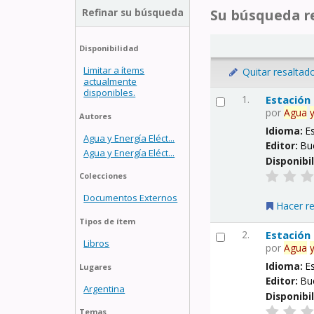
Refinar su búsqueda
Su búsqueda re
Disponibilidad
Limitar a ítems
Quitar resaltad
actualmente
disponibles.
1.
Estación
por
Agua
Autores
Idioma:
E
Agua y Energía Eléct...
Editor:
Bu
Agua y Energía Eléct...
Disponibi
Colecciones
Documentos Externos
Hacer r
Tipos de ítem
2.
Estación
Libros
por
Agua
Idioma:
E
Lugares
Editor:
Bu
Argentina
Disponibi
Temas