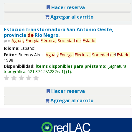
Hacer reserva
Agregar al carrito
Estación transformadora San Antonio Oeste,
provincia
de
Río Negro.
por
Agua
y
Energía
Eléctrica,
Sociedad
de
l
Estado
.
Idioma:
Español
Editor:
Buenos Aires:
Agua
y
Energía
Eléctrica,
Sociedad
de
l
Estado
,
1998
Disponibilidad:
Ítems disponibles para préstamo:
Signatura
topográfica:
621.374.5/A282/v.1
(1).
Hacer reserva
Agregar al carrito