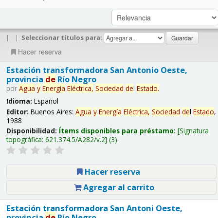
|
|
Seleccionar títulos para:
Hacer reserva
Estación transformadora San Antonio Oeste,
provincia
de
Río Negro
por
Agua
y
Energía
Eléctrica,
Sociedad
de
l
Estado
.
Idioma:
Español
Editor:
Buenos Aires:
Agua
y
Energía
Eléctrica,
Sociedad
de
l
Estado
,
1988
Disponibilidad:
Ítems disponibles para préstamo:
Signatura
topográfica:
621.374.5/A282/v.2
(3).
Hacer reserva
Agregar al carrito
Estación transformadora San Antoni Oeste,
provincia
de
Río Negro