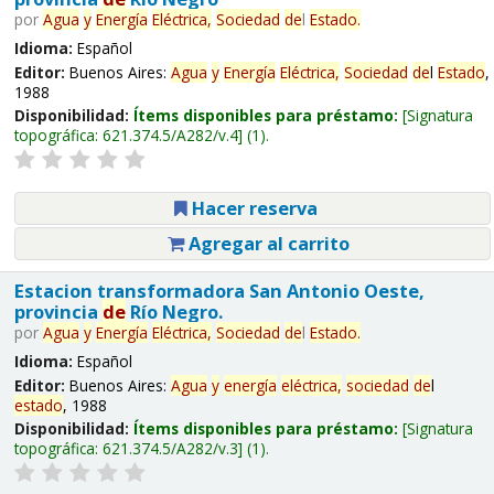
por
Agua
y
Energía
Eléctrica,
Sociedad
de
l
Estado
.
Idioma:
Español
Editor:
Buenos Aires:
Agua
y
Energía
Eléctrica,
Sociedad
de
l
Estado
,
1988
Disponibilidad:
Ítems disponibles para préstamo:
Signatura
topográfica:
621.374.5/A282/v.4
(1).
Hacer reserva
Agregar al carrito
Estacion transformadora San Antonio Oeste,
provincia
de
Río Negro.
por
Agua
y
Energía
Eléctrica,
Sociedad
de
l
Estado
.
Idioma:
Español
Editor:
Buenos Aires:
Agua
y
energía
eléctrica,
sociedad
de
l
estado
, 1988
Disponibilidad:
Ítems disponibles para préstamo:
Signatura
topográfica:
621.374.5/A282/v.3
(1).