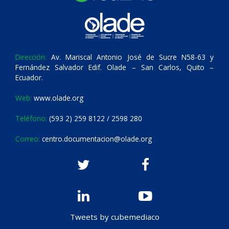
Dirección:
Av. Mariscal Antonio José de Sucre N58-63 y
Fernández Salvador Edif. Olade – San Carlos, Quito –
Ecuador.
Web:
www.olade.org
Teléfono:
(593 2) 259 8122 / 2598 280
Correo:
centro.documentacion@olade.org
Tweets by cubemediaco