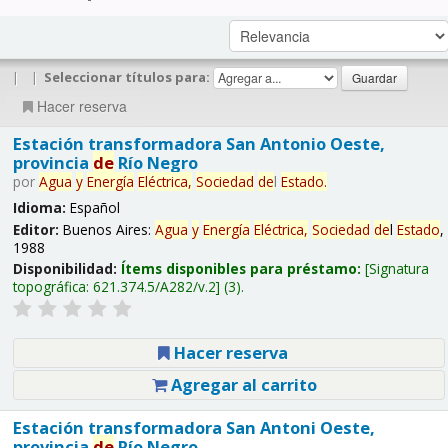
|
|
Seleccionar títulos para:
Hacer reserva
Estación transformadora San Antonio Oeste,
provincia
de
Río Negro
por
Agua
y
Energía
Eléctrica,
Sociedad
de
l
Estado
.
Idioma:
Español
Editor:
Buenos Aires:
Agua
y
Energía
Eléctrica,
Sociedad
de
l
Estado
,
1988
Disponibilidad:
Ítems disponibles para préstamo:
Signatura
topográfica:
621.374.5/A282/v.2
(3).
Hacer reserva
Agregar al carrito
Estación transformadora San Antoni Oeste,
provincia
de
Río Negro