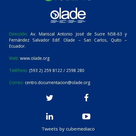
Dirección:
Av. Mariscal Antonio José de Sucre N58-63 y
Fernández Salvador Edif. Olade – San Carlos, Quito –
Ecuador.
Web:
www.olade.org
Teléfono:
(593 2) 259 8122 / 2598 280
Correo:
centro.documentacion@olade.org
Tweets by cubemediaco