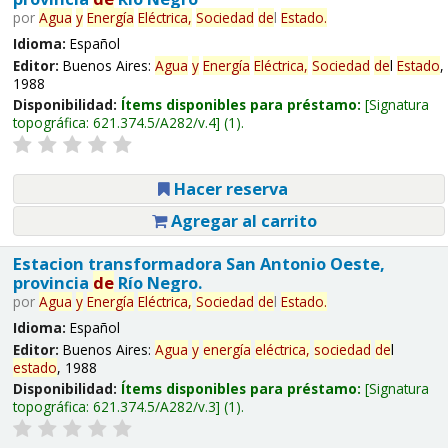
por
Agua
y
Energía
Eléctrica,
Sociedad
de
l
Estado
.
Idioma:
Español
Editor:
Buenos Aires:
Agua
y
Energía
Eléctrica,
Sociedad
de
l
Estado
,
1988
Disponibilidad:
Ítems disponibles para préstamo:
Signatura
topográfica:
621.374.5/A282/v.4
(1).
Hacer reserva
Agregar al carrito
Estacion transformadora San Antonio Oeste,
provincia
de
Río Negro.
por
Agua
y
Energía
Eléctrica,
Sociedad
de
l
Estado
.
Idioma:
Español
Editor:
Buenos Aires:
Agua
y
energía
eléctrica,
sociedad
de
l
estado
, 1988
Disponibilidad:
Ítems disponibles para préstamo:
Signatura
topográfica:
621.374.5/A282/v.3
(1).