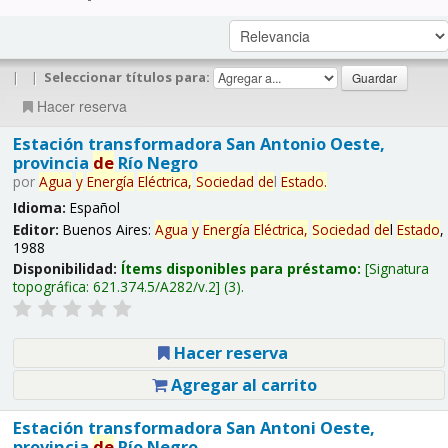
|
|
Seleccionar títulos para:
Hacer reserva
Estación transformadora San Antonio Oeste,
provincia
de
Río Negro
por
Agua
y
Energía
Eléctrica,
Sociedad
de
l
Estado
.
Idioma:
Español
Editor:
Buenos Aires:
Agua
y
Energía
Eléctrica,
Sociedad
de
l
Estado
,
1988
Disponibilidad:
Ítems disponibles para préstamo:
Signatura
topográfica:
621.374.5/A282/v.2
(3).
Hacer reserva
Agregar al carrito
Estación transformadora San Antoni Oeste,
provincia
de
Río Negro