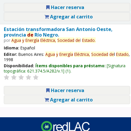
Hacer reserva
Agregar al carrito
Estación transformadora San Antonio Oeste,
provincia
de
Río Negro.
por
Agua
y
Energía
Eléctrica,
Sociedad
de
l
Estado
.
Idioma:
Español
Editor:
Buenos Aires:
Agua
y
Energía
Eléctrica,
Sociedad
de
l
Estado
,
1998
Disponibilidad:
Ítems disponibles para préstamo:
Signatura
topográfica:
621.374.5/A282/v.1
(1).
Hacer reserva
Agregar al carrito