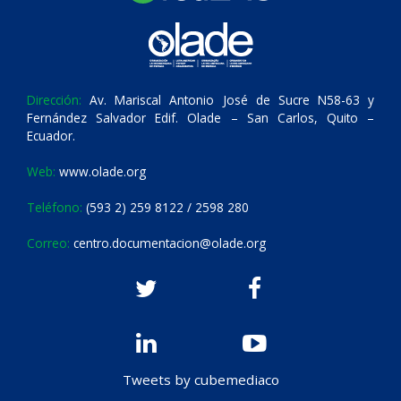
Dirección:
Av. Mariscal Antonio José de Sucre N58-63 y
Fernández Salvador Edif. Olade – San Carlos, Quito –
Ecuador.
Web:
www.olade.org
Teléfono:
(593 2) 259 8122 / 2598 280
Correo:
centro.documentacion@olade.org
Tweets by cubemediaco