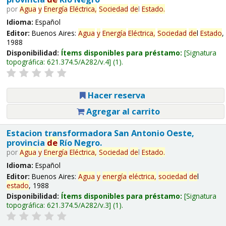
por
Agua
y
Energía
Eléctrica,
Sociedad
de
l
Estado
.
Idioma:
Español
Editor:
Buenos Aires:
Agua
y
Energía
Eléctrica,
Sociedad
de
l
Estado
,
1988
Disponibilidad:
Ítems disponibles para préstamo:
Signatura
topográfica:
621.374.5/A282/v.4
(1).
Hacer reserva
Agregar al carrito
Estacion transformadora San Antonio Oeste,
provincia
de
Río Negro.
por
Agua
y
Energía
Eléctrica,
Sociedad
de
l
Estado
.
Idioma:
Español
Editor:
Buenos Aires:
Agua
y
energía
eléctrica,
sociedad
de
l
estado
, 1988
Disponibilidad:
Ítems disponibles para préstamo:
Signatura
topográfica:
621.374.5/A282/v.3
(1).