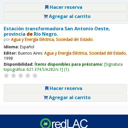
Hacer reserva
Agregar al carrito
Estación transformadora San Antonio Oeste,
provincia
de
Río Negro.
por
Agua
y
Energía
Eléctrica,
Sociedad
de
l
Estado
.
Idioma:
Español
Editor:
Buenos Aires:
Agua
y
Energía
Eléctrica,
Sociedad
de
l
Estado
,
1998
Disponibilidad:
Ítems disponibles para préstamo:
Signatura
topográfica:
621.374.5/A282/v.1
(1).
Hacer reserva
Agregar al carrito