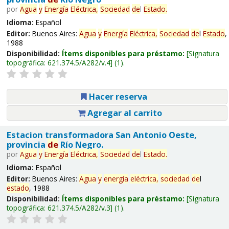
por
Agua
y
Energía
Eléctrica,
Sociedad
de
l
Estado
.
Idioma:
Español
Editor:
Buenos Aires:
Agua
y
Energía
Eléctrica,
Sociedad
de
l
Estado
,
1988
Disponibilidad:
Ítems disponibles para préstamo:
Signatura
topográfica:
621.374.5/A282/v.4
(1).
Hacer reserva
Agregar al carrito
Estacion transformadora San Antonio Oeste,
provincia
de
Río Negro.
por
Agua
y
Energía
Eléctrica,
Sociedad
de
l
Estado
.
Idioma:
Español
Editor:
Buenos Aires:
Agua
y
energía
eléctrica,
sociedad
de
l
estado
, 1988
Disponibilidad:
Ítems disponibles para préstamo:
Signatura
topográfica:
621.374.5/A282/v.3
(1).