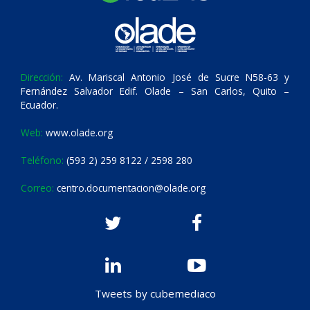
Dirección:
Av. Mariscal Antonio José de Sucre N58-63 y
Fernández Salvador Edif. Olade – San Carlos, Quito –
Ecuador.
Web:
www.olade.org
Teléfono:
(593 2) 259 8122 / 2598 280
Correo:
centro.documentacion@olade.org
Tweets by cubemediaco