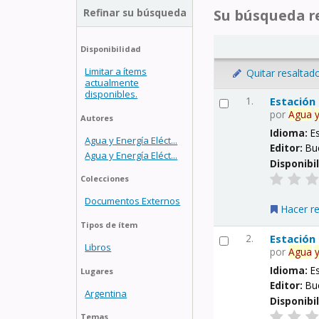
Refinar su búsqueda
Su búsqueda re
Disponibilidad
Limitar a ítems
Quitar resaltad
actualmente
disponibles.
1.
Estación
por
Agua
Autores
Idioma:
E
Agua y Energía Eléct...
Editor:
Bu
Agua y Energía Eléct...
Disponibi
Colecciones
Documentos Externos
Hacer r
Tipos de ítem
2.
Estación
Libros
por
Agua
Idioma:
E
Lugares
Editor:
Bu
Argentina
Disponibi
Temas