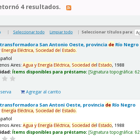
tornó 4 resultados.
|
Seleccionar todo
Limpiar todo
|
Seleccionar títulos para:
o
 transformadora San Antonio Oeste, provincia
de
Río Negro
y
Energía
Eléctrica,
Sociedad
de
l
Estado
.
spañol
enos Aires:
Agua
y
Energía
Eléctrica,
Sociedad
de
l
Estado
, 1988
lidad:
Ítems disponibles para préstamo:
Signatura topográfica:
62
eserva
Agregar al carrito
 transformadora San Antoni Oeste, provincia
de
Río Negro
y
Energía
Eléctrica,
Sociedad
de
l
Estado
.
spañol
enos Aires:
Agua
y
Energía
Eléctrica,
Sociedad
de
l
Estado
, 1988
lidad:
Ítems disponibles para préstamo:
Signatura topográfica:
62