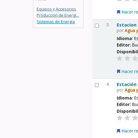
Equipos y Accesorios
Hacer r
Producción de Energí...
Sistemas de Energía
3.
Estacion
por
Agua
Idioma:
E
Editor:
Bu
Disponibi
Hacer r
4.
Estación
por
Agua
Idioma:
E
Editor:
Bu
Disponibi
Hacer r