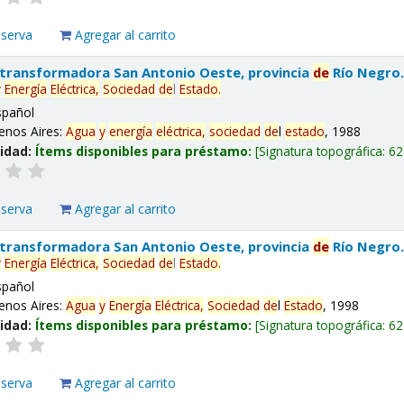
eserva
Agregar al carrito
 transformadora San Antonio Oeste, provincia
de
Río Negro
y
Energía
Eléctrica,
Sociedad
de
l
Estado
.
spañol
enos Aires:
Agua
y
energía
eléctrica,
sociedad
de
l
estado
, 1988
lidad:
Ítems disponibles para préstamo:
Signatura topográfica:
62
eserva
Agregar al carrito
 transformadora San Antonio Oeste, provincia
de
Río Negro
y
Energía
Eléctrica,
Sociedad
de
l
Estado
.
spañol
enos Aires:
Agua
y
Energía
Eléctrica,
Sociedad
de
l
Estado
, 1998
lidad:
Ítems disponibles para préstamo:
Signatura topográfica:
62
eserva
Agregar al carrito