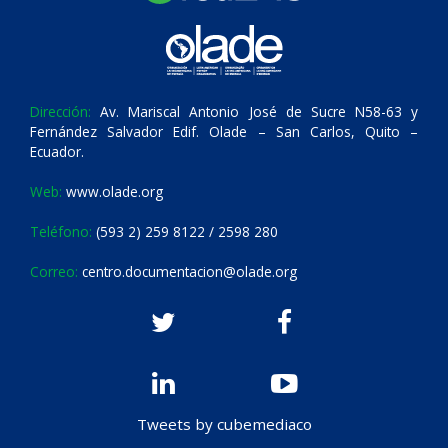
Dirección:
Av. Mariscal Antonio José de Sucre N58-63 y
Fernández Salvador Edif. Olade – San Carlos, Quito –
Ecuador.
Web:
www.olade.org
Teléfono:
(593 2) 259 8122 / 2598 280
Correo:
centro.documentacion@olade.org
Tweets by cubemediaco