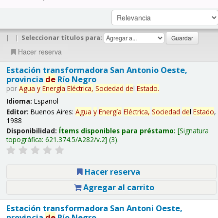
|
|
Seleccionar títulos para:
Hacer reserva
Estación transformadora San Antonio Oeste,
provincia
de
Río Negro
por
Agua
y
Energía
Eléctrica,
Sociedad
de
l
Estado
.
Idioma:
Español
Editor:
Buenos Aires:
Agua
y
Energía
Eléctrica,
Sociedad
de
l
Estado
,
1988
Disponibilidad:
Ítems disponibles para préstamo:
Signatura
topográfica:
621.374.5/A282/v.2
(3).
Hacer reserva
Agregar al carrito
Estación transformadora San Antoni Oeste,
provincia
de
Río Negro