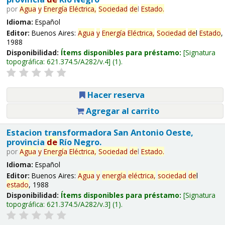
por
Agua
y
Energía
Eléctrica,
Sociedad
de
l
Estado
.
Idioma:
Español
Editor:
Buenos Aires:
Agua
y
Energía
Eléctrica,
Sociedad
de
l
Estado
,
1988
Disponibilidad:
Ítems disponibles para préstamo:
Signatura
topográfica:
621.374.5/A282/v.4
(1).
Hacer reserva
Agregar al carrito
Estacion transformadora San Antonio Oeste,
provincia
de
Río Negro.
por
Agua
y
Energía
Eléctrica,
Sociedad
de
l
Estado
.
Idioma:
Español
Editor:
Buenos Aires:
Agua
y
energía
eléctrica,
sociedad
de
l
estado
, 1988
Disponibilidad:
Ítems disponibles para préstamo:
Signatura
topográfica:
621.374.5/A282/v.3
(1).