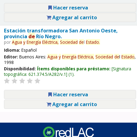
Hacer reserva
Agregar al carrito
Estación transformadora San Antonio Oeste,
provincia
de
Río Negro.
por
Agua
y
Energía
Eléctrica,
Sociedad
de
l
Estado
.
Idioma:
Español
Editor:
Buenos Aires:
Agua
y
Energía
Eléctrica,
Sociedad
de
l
Estado
,
1998
Disponibilidad:
Ítems disponibles para préstamo:
Signatura
topográfica:
621.374.5/A282/v.1
(1).
Hacer reserva
Agregar al carrito