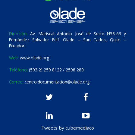
Dirección:
Av. Mariscal Antonio José de Sucre N58-63 y
Fernández Salvador Edif. Olade – San Carlos, Quito –
Ecuador.
Web:
www.olade.org
Teléfono:
(593 2) 259 8122 / 2598 280
Correo:
centro.documentacion@olade.org
Tweets by cubemediaco