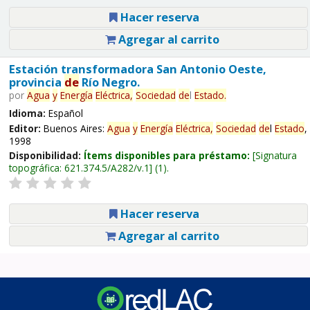
Hacer reserva
Agregar al carrito
Estación transformadora San Antonio Oeste,
provincia
de
Río Negro.
por
Agua
y
Energía
Eléctrica,
Sociedad
de
l
Estado
.
Idioma:
Español
Editor:
Buenos Aires:
Agua
y
Energía
Eléctrica,
Sociedad
de
l
Estado
,
1998
Disponibilidad:
Ítems disponibles para préstamo:
Signatura
topográfica:
621.374.5/A282/v.1
(1).
Hacer reserva
Agregar al carrito