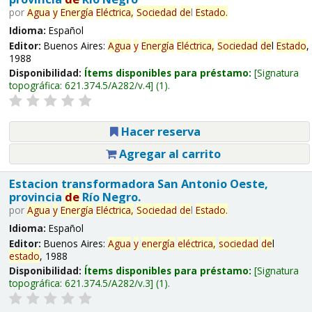
por
Agua
y
Energía
Eléctrica,
Sociedad
de
l
Estado
.
Idioma:
Español
Editor:
Buenos Aires:
Agua
y
Energía
Eléctrica,
Sociedad
de
l
Estado
,
1988
Disponibilidad:
Ítems disponibles para préstamo:
Signatura
topográfica:
621.374.5/A282/v.4
(1).
Hacer reserva
Agregar al carrito
Estacion transformadora San Antonio Oeste,
provincia
de
Río Negro.
por
Agua
y
Energía
Eléctrica,
Sociedad
de
l
Estado
.
Idioma:
Español
Editor:
Buenos Aires:
Agua
y
energía
eléctrica,
sociedad
de
l
estado
, 1988
Disponibilidad:
Ítems disponibles para préstamo:
Signatura
topográfica:
621.374.5/A282/v.3
(1).