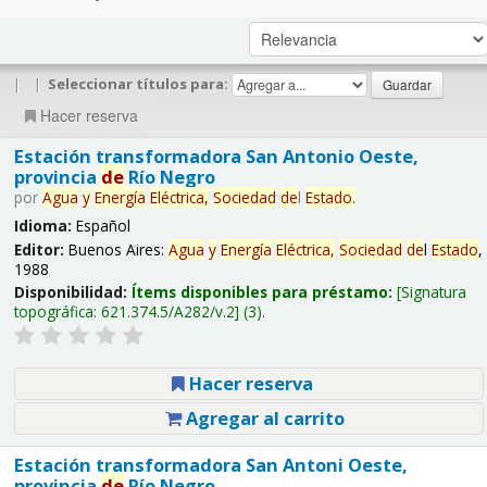
|
|
Seleccionar títulos para:
Hacer reserva
Estación transformadora San Antonio Oeste,
provincia
de
Río Negro
por
Agua
y
Energía
Eléctrica,
Sociedad
de
l
Estado
.
Idioma:
Español
Editor:
Buenos Aires:
Agua
y
Energía
Eléctrica,
Sociedad
de
l
Estado
,
1988
Disponibilidad:
Ítems disponibles para préstamo:
Signatura
topográfica:
621.374.5/A282/v.2
(3).
Hacer reserva
Agregar al carrito
Estación transformadora San Antoni Oeste,
provincia
de
Río Negro