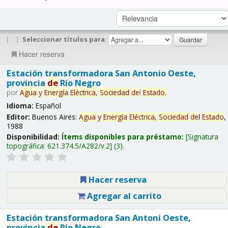
|
|
Seleccionar títulos para:
Hacer reserva
Estación transformadora San Antonio Oeste,
provincia
de
Río Negro
por
Agua
y
Energía
Eléctrica,
Sociedad
de
l
Estado
.
Idioma:
Español
Editor:
Buenos Aires:
Agua
y
Energía
Eléctrica,
Sociedad
de
l
Estado
,
1988
Disponibilidad:
Ítems disponibles para préstamo:
Signatura
topográfica:
621.374.5/A282/v.2
(3).
Hacer reserva
Agregar al carrito
Estación transformadora San Antoni Oeste,
provincia
de
Río Negro