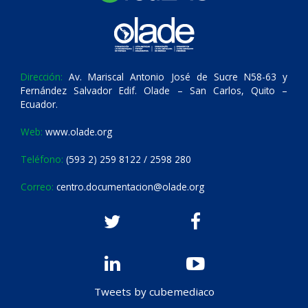
Dirección:
Av. Mariscal Antonio José de Sucre N58-63 y
Fernández Salvador Edif. Olade – San Carlos, Quito –
Ecuador.
Web:
www.olade.org
Teléfono:
(593 2) 259 8122 / 2598 280
Correo:
centro.documentacion@olade.org
Tweets by cubemediaco