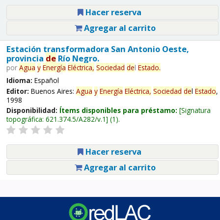
Hacer reserva
Agregar al carrito
Estación transformadora San Antonio Oeste,
provincia
de
Río Negro.
por
Agua
y
Energía
Eléctrica,
Sociedad
de
l
Estado
.
Idioma:
Español
Editor:
Buenos Aires:
Agua
y
Energía
Eléctrica,
Sociedad
de
l
Estado
,
1998
Disponibilidad:
Ítems disponibles para préstamo:
Signatura
topográfica:
621.374.5/A282/v.1
(1).
Hacer reserva
Agregar al carrito