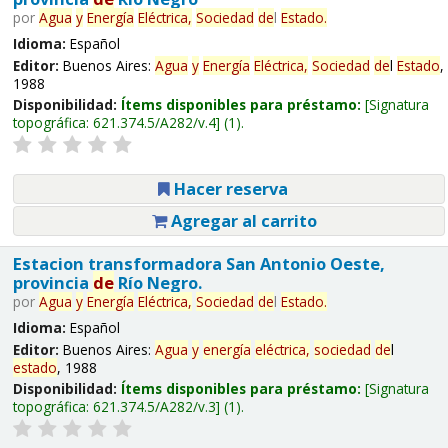
por
Agua
y
Energía
Eléctrica,
Sociedad
de
l
Estado
.
Idioma:
Español
Editor:
Buenos Aires:
Agua
y
Energía
Eléctrica,
Sociedad
de
l
Estado
,
1988
Disponibilidad:
Ítems disponibles para préstamo:
Signatura
topográfica:
621.374.5/A282/v.4
(1).
Hacer reserva
Agregar al carrito
Estacion transformadora San Antonio Oeste,
provincia
de
Río Negro.
por
Agua
y
Energía
Eléctrica,
Sociedad
de
l
Estado
.
Idioma:
Español
Editor:
Buenos Aires:
Agua
y
energía
eléctrica,
sociedad
de
l
estado
, 1988
Disponibilidad:
Ítems disponibles para préstamo:
Signatura
topográfica:
621.374.5/A282/v.3
(1).