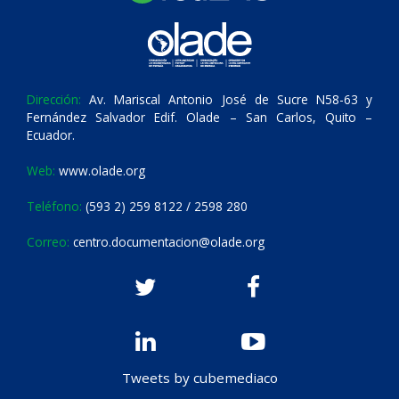
Dirección:
Av. Mariscal Antonio José de Sucre N58-63 y
Fernández Salvador Edif. Olade – San Carlos, Quito –
Ecuador.
Web:
www.olade.org
Teléfono:
(593 2) 259 8122 / 2598 280
Correo:
centro.documentacion@olade.org
Tweets by cubemediaco