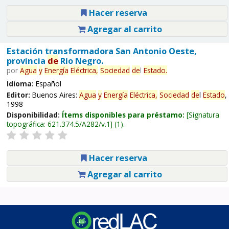
Hacer reserva
Agregar al carrito
Estación transformadora San Antonio Oeste,
provincia
de
Río Negro.
por
Agua
y
Energía
Eléctrica,
Sociedad
de
l
Estado
.
Idioma:
Español
Editor:
Buenos Aires:
Agua
y
Energía
Eléctrica,
Sociedad
de
l
Estado
,
1998
Disponibilidad:
Ítems disponibles para préstamo:
Signatura
topográfica:
621.374.5/A282/v.1
(1).
Hacer reserva
Agregar al carrito