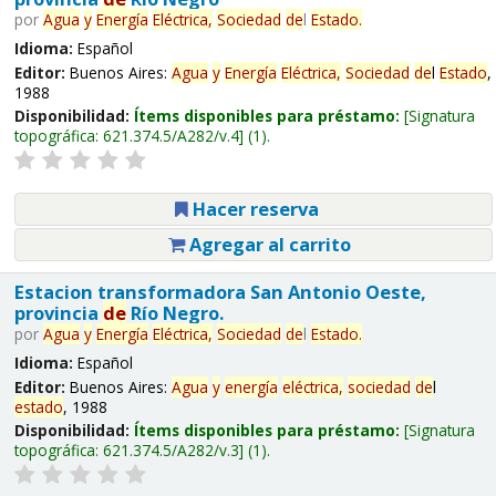
por
Agua
y
Energía
Eléctrica,
Sociedad
de
l
Estado
.
Idioma:
Español
Editor:
Buenos Aires:
Agua
y
Energía
Eléctrica,
Sociedad
de
l
Estado
,
1988
Disponibilidad:
Ítems disponibles para préstamo:
Signatura
topográfica:
621.374.5/A282/v.4
(1).
Hacer reserva
Agregar al carrito
Estacion transformadora San Antonio Oeste,
provincia
de
Río Negro.
por
Agua
y
Energía
Eléctrica,
Sociedad
de
l
Estado
.
Idioma:
Español
Editor:
Buenos Aires:
Agua
y
energía
eléctrica,
sociedad
de
l
estado
, 1988
Disponibilidad:
Ítems disponibles para préstamo:
Signatura
topográfica:
621.374.5/A282/v.3
(1).