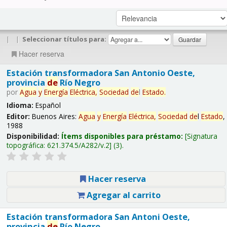
|
|
Seleccionar títulos para:
Hacer reserva
Estación transformadora San Antonio Oeste,
provincia
de
Río Negro
por
Agua
y
Energía
Eléctrica,
Sociedad
de
l
Estado
.
Idioma:
Español
Editor:
Buenos Aires:
Agua
y
Energía
Eléctrica,
Sociedad
de
l
Estado
,
1988
Disponibilidad:
Ítems disponibles para préstamo:
Signatura
topográfica:
621.374.5/A282/v.2
(3).
Hacer reserva
Agregar al carrito
Estación transformadora San Antoni Oeste,
provincia
de
Río Negro