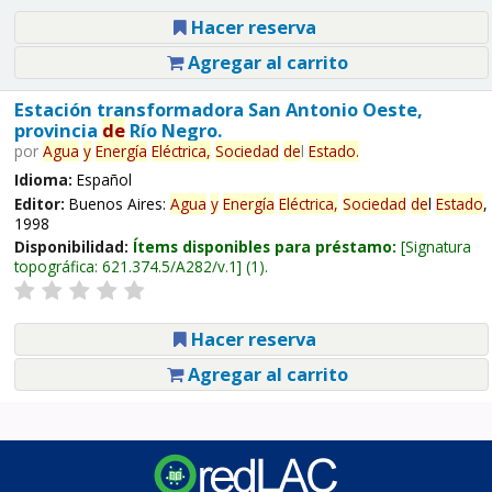
Hacer reserva
Agregar al carrito
Estación transformadora San Antonio Oeste,
provincia
de
Río Negro.
por
Agua
y
Energía
Eléctrica,
Sociedad
de
l
Estado
.
Idioma:
Español
Editor:
Buenos Aires:
Agua
y
Energía
Eléctrica,
Sociedad
de
l
Estado
,
1998
Disponibilidad:
Ítems disponibles para préstamo:
Signatura
topográfica:
621.374.5/A282/v.1
(1).
Hacer reserva
Agregar al carrito