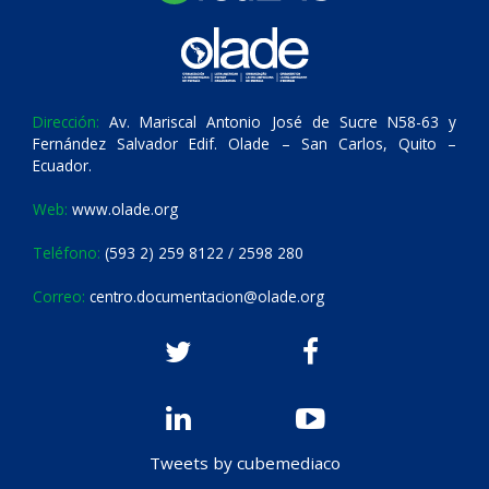
Dirección:
Av. Mariscal Antonio José de Sucre N58-63 y
Fernández Salvador Edif. Olade – San Carlos, Quito –
Ecuador.
Web:
www.olade.org
Teléfono:
(593 2) 259 8122 / 2598 280
Correo:
centro.documentacion@olade.org
Tweets by cubemediaco