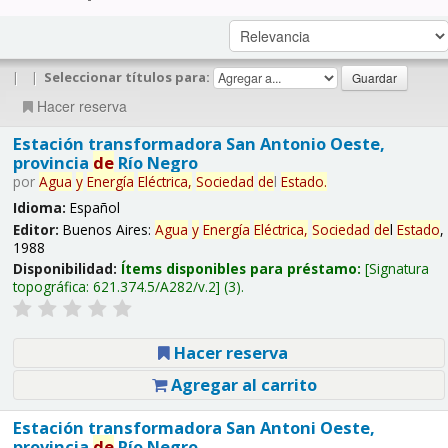
|
|
Seleccionar títulos para:
Hacer reserva
Estación transformadora San Antonio Oeste,
provincia
de
Río Negro
por
Agua
y
Energía
Eléctrica,
Sociedad
de
l
Estado
.
Idioma:
Español
Editor:
Buenos Aires:
Agua
y
Energía
Eléctrica,
Sociedad
de
l
Estado
,
1988
Disponibilidad:
Ítems disponibles para préstamo:
Signatura
topográfica:
621.374.5/A282/v.2
(3).
Hacer reserva
Agregar al carrito
Estación transformadora San Antoni Oeste,
provincia
de
Río Negro