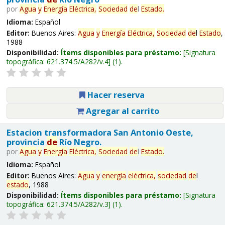
por
Agua
y
Energía
Eléctrica,
Sociedad
de
l
Estado
.
Idioma:
Español
Editor:
Buenos Aires:
Agua
y
Energía
Eléctrica,
Sociedad
de
l
Estado
,
1988
Disponibilidad:
Ítems disponibles para préstamo:
Signatura
topográfica:
621.374.5/A282/v.4
(1).
Hacer reserva
Agregar al carrito
Estacion transformadora San Antonio Oeste,
provincia
de
Río Negro.
por
Agua
y
Energía
Eléctrica,
Sociedad
de
l
Estado
.
Idioma:
Español
Editor:
Buenos Aires:
Agua
y
energía
eléctrica,
sociedad
de
l
estado
, 1988
Disponibilidad:
Ítems disponibles para préstamo:
Signatura
topográfica:
621.374.5/A282/v.3
(1).