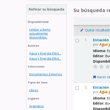
Refinar su búsqueda
Su búsqueda re
Disponibilidad
Limitar a ítems
Quitar resaltad
actualmente
disponibles.
1.
Estación
por
Agua
Autores
Idioma:
E
Agua y Energía Eléct...
Editor:
Bu
Agua y Energía Eléct...
Disponibi
Colecciones
Documentos Externos
Hacer r
Tipos de ítem
2.
Estación
Libros
por
Agua
Idioma:
E
Lugares
Editor:
Bu
Argentina
Disponibi