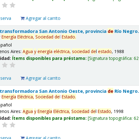
eserva
Agregar al carrito
 transformadora San Antonio Oeste, provincia
de
Río Negro
y
Energía
Eléctrica,
Sociedad
de
l
Estado
.
spañol
enos Aires:
Agua
y
energía
eléctrica,
sociedad
de
l
estado
, 1988
lidad:
Ítems disponibles para préstamo:
Signatura topográfica:
62
eserva
Agregar al carrito
 transformadora San Antonio Oeste, provincia
de
Río Negro
y
Energía
Eléctrica,
Sociedad
de
l
Estado
.
spañol
enos Aires:
Agua
y
Energía
Eléctrica,
Sociedad
de
l
Estado
, 1998
lidad:
Ítems disponibles para préstamo:
Signatura topográfica:
62
eserva
Agregar al carrito