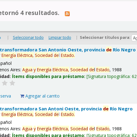
tornó 4 resultados.
|
Seleccionar todo
Limpiar todo
|
Seleccionar títulos para:
o
 transformadora San Antonio Oeste, provincia
de
Río Negro
y
Energía
Eléctrica,
Sociedad
de
l
Estado
.
spañol
enos Aires:
Agua
y
Energía
Eléctrica,
Sociedad
de
l
Estado
, 1988
lidad:
Ítems disponibles para préstamo:
Signatura topográfica:
62
eserva
Agregar al carrito
 transformadora San Antoni Oeste, provincia
de
Río Negro
y
Energía
Eléctrica,
Sociedad
de
l
Estado
.
spañol
enos Aires:
Agua
y
Energía
Eléctrica,
Sociedad
de
l
Estado
, 1988
lidad:
Ítems disponibles para préstamo:
Signatura topográfica:
62