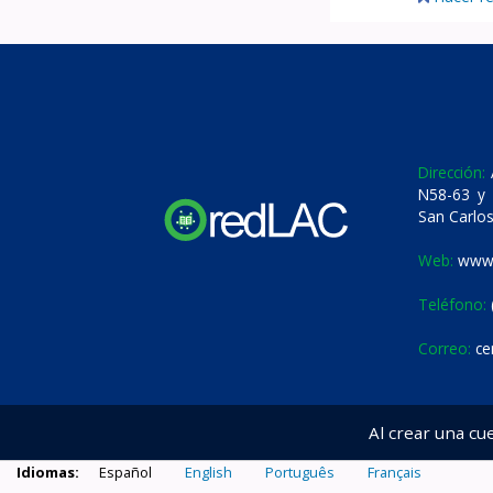
Dirección:
A
N58-63 y 
San Carlos
Web:
www.
Teléfono:
Correo:
ce
Al crear una cu
Idiomas:
Español
English
Português
Français