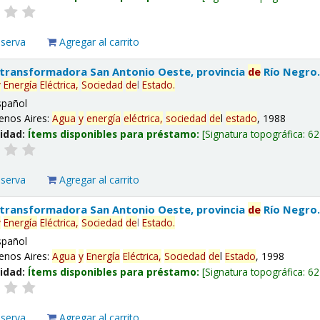
eserva
Agregar al carrito
 transformadora San Antonio Oeste, provincia
de
Río Negro
y
Energía
Eléctrica,
Sociedad
de
l
Estado
.
spañol
enos Aires:
Agua
y
energía
eléctrica,
sociedad
de
l
estado
, 1988
lidad:
Ítems disponibles para préstamo:
Signatura topográfica:
62
eserva
Agregar al carrito
 transformadora San Antonio Oeste, provincia
de
Río Negro
y
Energía
Eléctrica,
Sociedad
de
l
Estado
.
spañol
enos Aires:
Agua
y
Energía
Eléctrica,
Sociedad
de
l
Estado
, 1998
lidad:
Ítems disponibles para préstamo:
Signatura topográfica:
62
eserva
Agregar al carrito