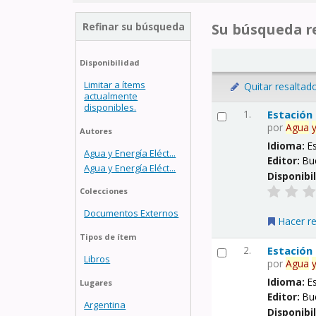
Refinar su búsqueda
Su búsqueda re
Disponibilidad
Limitar a ítems
Quitar resaltad
actualmente
disponibles.
1.
Estación
por
Agua
Autores
Idioma:
E
Agua y Energía Eléct...
Editor:
Bu
Agua y Energía Eléct...
Disponibi
Colecciones
Documentos Externos
Hacer r
Tipos de ítem
2.
Estación
Libros
por
Agua
Idioma:
E
Lugares
Editor:
Bu
Argentina
Disponibi