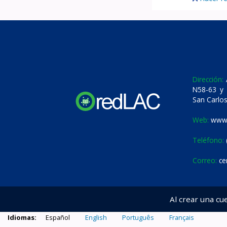
Dirección:
A
N58-63 y 
San Carlos
Web:
www.
Teléfono:
Correo:
ce
Al crear una cu
Idiomas:
Español
English
Português
Français