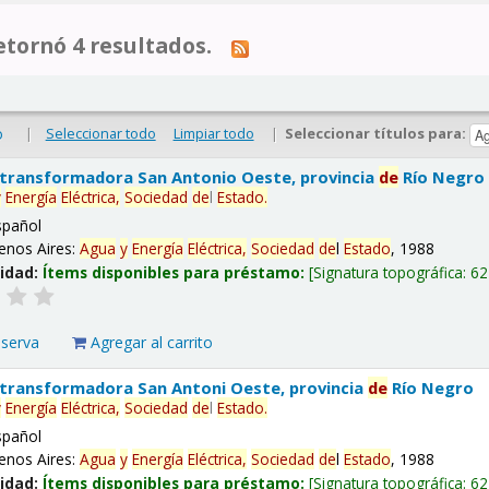
tornó 4 resultados.
|
Seleccionar todo
Limpiar todo
|
Seleccionar títulos para:
o
 transformadora San Antonio Oeste, provincia
de
Río Negro
y
Energía
Eléctrica,
Sociedad
de
l
Estado
.
spañol
enos Aires:
Agua
y
Energía
Eléctrica,
Sociedad
de
l
Estado
, 1988
lidad:
Ítems disponibles para préstamo:
Signatura topográfica:
62
eserva
Agregar al carrito
 transformadora San Antoni Oeste, provincia
de
Río Negro
y
Energía
Eléctrica,
Sociedad
de
l
Estado
.
spañol
enos Aires:
Agua
y
Energía
Eléctrica,
Sociedad
de
l
Estado
, 1988
lidad:
Ítems disponibles para préstamo:
Signatura topográfica:
62