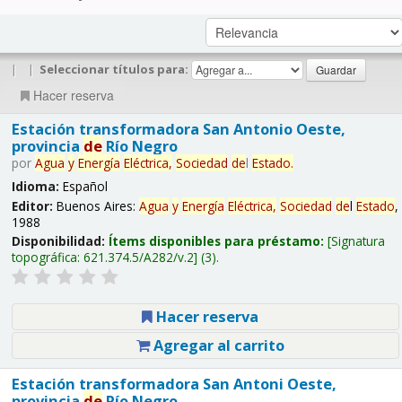
|
|
Seleccionar títulos para:
Hacer reserva
Estación transformadora San Antonio Oeste,
provincia
de
Río Negro
por
Agua
y
Energía
Eléctrica,
Sociedad
de
l
Estado
.
Idioma:
Español
Editor:
Buenos Aires:
Agua
y
Energía
Eléctrica,
Sociedad
de
l
Estado
,
1988
Disponibilidad:
Ítems disponibles para préstamo:
Signatura
topográfica:
621.374.5/A282/v.2
(3).
Hacer reserva
Agregar al carrito
Estación transformadora San Antoni Oeste,
provincia
de
Río Negro