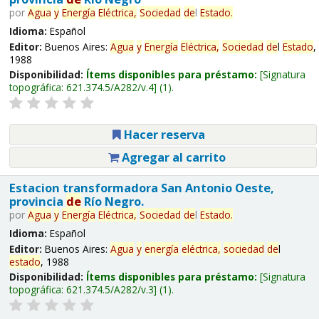
por
Agua
y
Energía
Eléctrica,
Sociedad
de
l
Estado
.
Idioma:
Español
Editor:
Buenos Aires:
Agua
y
Energía
Eléctrica,
Sociedad
de
l
Estado
,
1988
Disponibilidad:
Ítems disponibles para préstamo:
Signatura
topográfica:
621.374.5/A282/v.4
(1).
Hacer reserva
Agregar al carrito
Estacion transformadora San Antonio Oeste,
provincia
de
Río Negro.
por
Agua
y
Energía
Eléctrica,
Sociedad
de
l
Estado
.
Idioma:
Español
Editor:
Buenos Aires:
Agua
y
energía
eléctrica,
sociedad
de
l
estado
, 1988
Disponibilidad:
Ítems disponibles para préstamo:
Signatura
topográfica:
621.374.5/A282/v.3
(1).