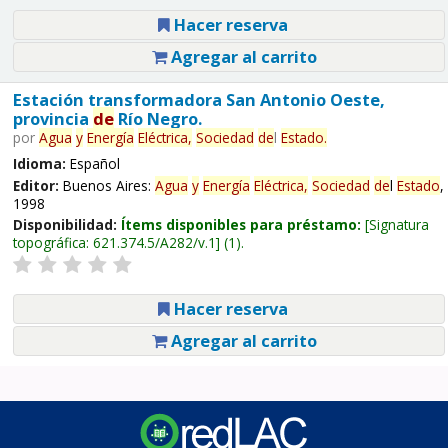
Hacer reserva
Agregar al carrito
Estación transformadora San Antonio Oeste,
provincia
de
Río Negro.
por
Agua
y
Energía
Eléctrica,
Sociedad
de
l
Estado
.
Idioma:
Español
Editor:
Buenos Aires:
Agua
y
Energía
Eléctrica,
Sociedad
de
l
Estado
,
1998
Disponibilidad:
Ítems disponibles para préstamo:
Signatura
topográfica:
621.374.5/A282/v.1
(1).
Hacer reserva
Agregar al carrito