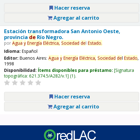
Hacer reserva
Agregar al carrito
Estación transformadora San Antonio Oeste,
provincia
de
Río Negro.
por
Agua
y
Energía
Eléctrica,
Sociedad
de
l
Estado
.
Idioma:
Español
Editor:
Buenos Aires:
Agua
y
Energía
Eléctrica,
Sociedad
de
l
Estado
,
1998
Disponibilidad:
Ítems disponibles para préstamo:
Signatura
topográfica:
621.374.5/A282/v.1
(1).
Hacer reserva
Agregar al carrito