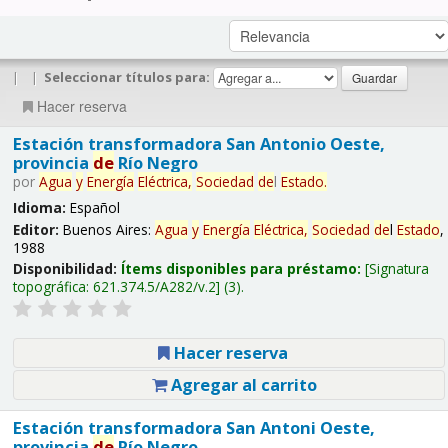
|
|
Seleccionar títulos para:
Hacer reserva
Estación transformadora San Antonio Oeste,
provincia
de
Río Negro
por
Agua
y
Energía
Eléctrica,
Sociedad
de
l
Estado
.
Idioma:
Español
Editor:
Buenos Aires:
Agua
y
Energía
Eléctrica,
Sociedad
de
l
Estado
,
1988
Disponibilidad:
Ítems disponibles para préstamo:
Signatura
topográfica:
621.374.5/A282/v.2
(3).
Hacer reserva
Agregar al carrito
Estación transformadora San Antoni Oeste,
provincia
de
Río Negro