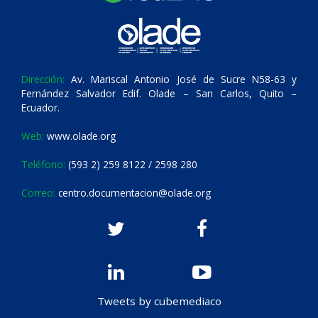
Dirección:
Av. Mariscal Antonio José de Sucre N58-63 y
Fernández Salvador Edif. Olade – San Carlos, Quito –
Ecuador.
Web:
www.olade.org
Teléfono:
(593 2) 259 8122 / 2598 280
Correo:
centro.documentacion@olade.org
Tweets by cubemediaco