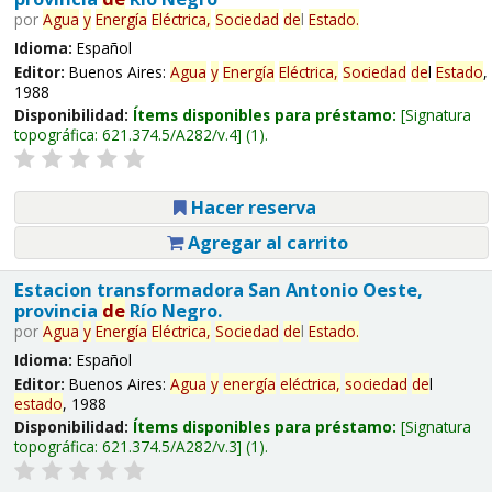
por
Agua
y
Energía
Eléctrica,
Sociedad
de
l
Estado
.
Idioma:
Español
Editor:
Buenos Aires:
Agua
y
Energía
Eléctrica,
Sociedad
de
l
Estado
,
1988
Disponibilidad:
Ítems disponibles para préstamo:
Signatura
topográfica:
621.374.5/A282/v.4
(1).
Hacer reserva
Agregar al carrito
Estacion transformadora San Antonio Oeste,
provincia
de
Río Negro.
por
Agua
y
Energía
Eléctrica,
Sociedad
de
l
Estado
.
Idioma:
Español
Editor:
Buenos Aires:
Agua
y
energía
eléctrica,
sociedad
de
l
estado
, 1988
Disponibilidad:
Ítems disponibles para préstamo:
Signatura
topográfica:
621.374.5/A282/v.3
(1).