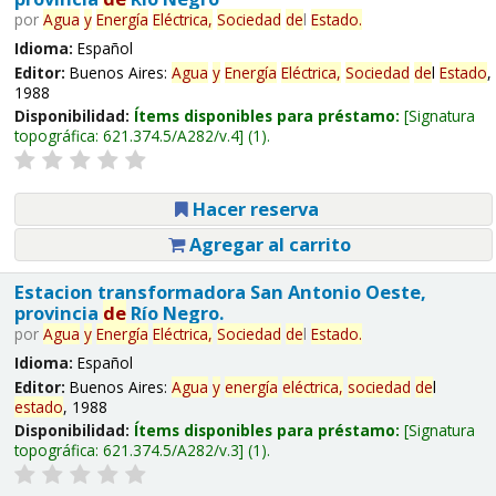
por
Agua
y
Energía
Eléctrica,
Sociedad
de
l
Estado
.
Idioma:
Español
Editor:
Buenos Aires:
Agua
y
Energía
Eléctrica,
Sociedad
de
l
Estado
,
1988
Disponibilidad:
Ítems disponibles para préstamo:
Signatura
topográfica:
621.374.5/A282/v.4
(1).
Hacer reserva
Agregar al carrito
Estacion transformadora San Antonio Oeste,
provincia
de
Río Negro.
por
Agua
y
Energía
Eléctrica,
Sociedad
de
l
Estado
.
Idioma:
Español
Editor:
Buenos Aires:
Agua
y
energía
eléctrica,
sociedad
de
l
estado
, 1988
Disponibilidad:
Ítems disponibles para préstamo:
Signatura
topográfica:
621.374.5/A282/v.3
(1).