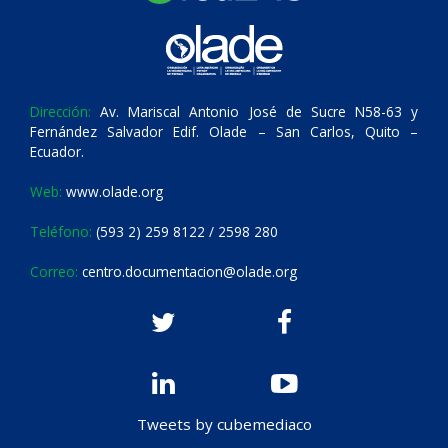
Dirección:
Av. Mariscal Antonio José de Sucre N58-63 y
Fernández Salvador Edif. Olade – San Carlos, Quito –
Ecuador.
Web:
www.olade.org
Teléfono:
(593 2) 259 8122 / 2598 280
Correo:
centro.documentacion@olade.org
Tweets by cubemediaco