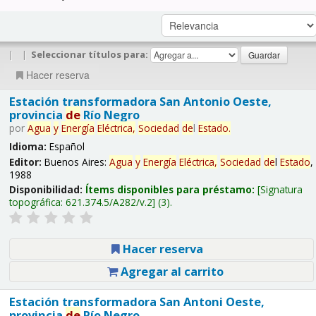
|
|
Seleccionar títulos para:
Hacer reserva
Estación transformadora San Antonio Oeste,
provincia
de
Río Negro
por
Agua
y
Energía
Eléctrica,
Sociedad
de
l
Estado
.
Idioma:
Español
Editor:
Buenos Aires:
Agua
y
Energía
Eléctrica,
Sociedad
de
l
Estado
,
1988
Disponibilidad:
Ítems disponibles para préstamo:
Signatura
topográfica:
621.374.5/A282/v.2
(3).
Hacer reserva
Agregar al carrito
Estación transformadora San Antoni Oeste,
provincia
de
Río Negro