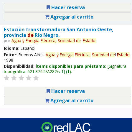
Hacer reserva
Agregar al carrito
Estación transformadora San Antonio Oeste,
provincia
de
Río Negro.
por
Agua
y
Energía
Eléctrica,
Sociedad
de
l
Estado
.
Idioma:
Español
Editor:
Buenos Aires:
Agua
y
Energía
Eléctrica,
Sociedad
de
l
Estado
,
1998
Disponibilidad:
Ítems disponibles para préstamo:
Signatura
topográfica:
621.374.5/A282/v.1
(1).
Hacer reserva
Agregar al carrito