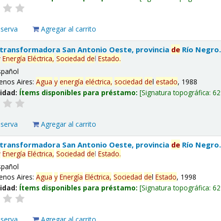
eserva
Agregar al carrito
 transformadora San Antonio Oeste, provincia
de
Río Negro
y
Energía
Eléctrica,
Sociedad
de
l
Estado
.
spañol
enos Aires:
Agua
y
energía
eléctrica,
sociedad
de
l
estado
, 1988
lidad:
Ítems disponibles para préstamo:
Signatura topográfica:
62
eserva
Agregar al carrito
 transformadora San Antonio Oeste, provincia
de
Río Negro
y
Energía
Eléctrica,
Sociedad
de
l
Estado
.
spañol
enos Aires:
Agua
y
Energía
Eléctrica,
Sociedad
de
l
Estado
, 1998
lidad:
Ítems disponibles para préstamo:
Signatura topográfica:
62
eserva
Agregar al carrito