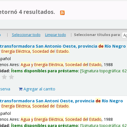
tornó 4 resultados.
|
Seleccionar todo
Limpiar todo
|
Seleccionar títulos para:
o
 transformadora San Antonio Oeste, provincia
de
Río Negro
y
Energía
Eléctrica,
Sociedad
de
l
Estado
.
spañol
enos Aires:
Agua
y
Energía
Eléctrica,
Sociedad
de
l
Estado
, 1988
lidad:
Ítems disponibles para préstamo:
Signatura topográfica:
62
eserva
Agregar al carrito
 transformadora San Antoni Oeste, provincia
de
Río Negro
y
Energía
Eléctrica,
Sociedad
de
l
Estado
.
spañol
enos Aires:
Agua
y
Energía
Eléctrica,
Sociedad
de
l
Estado
, 1988
lidad:
Ítems disponibles para préstamo:
Signatura topográfica:
62