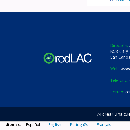
Dirección:
A
N58-63 y 
San Carlos
Web:
www.
Teléfono:
Correo:
ce
Al crear una cu
Idiomas:
Español
English
Português
Français