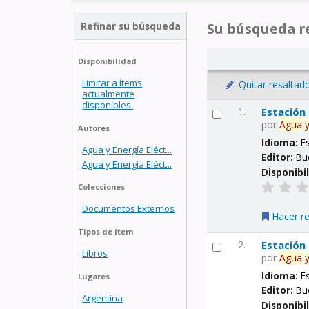
Refinar su búsqueda
Su búsqueda re
Disponibilidad
Limitar a ítems
Quitar resaltad
actualmente
disponibles.
1.
Estación
por
Agua
Autores
Idioma:
E
Agua y Energía Eléct...
Editor:
Bu
Agua y Energía Eléct...
Disponibi
Colecciones
Documentos Externos
Hacer r
Tipos de ítem
2.
Estación
Libros
por
Agua
Idioma:
E
Lugares
Editor:
Bu
Argentina
Disponibi