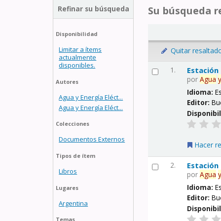
Refinar su búsqueda
Su búsqueda re
Disponibilidad
Limitar a ítems
Quitar resaltad
actualmente
disponibles.
1.
Estación
por
Agua
Autores
Idioma:
E
Agua y Energía Eléct...
Editor:
Bu
Agua y Energía Eléct...
Disponibi
Colecciones
Documentos Externos
Hacer r
Tipos de ítem
2.
Estación
Libros
por
Agua
Idioma:
E
Lugares
Editor:
Bu
Argentina
Disponibi
Temas