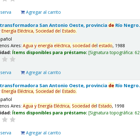
eserva
Agregar al carrito
 transformadora San Antonio Oeste, provincia
de
Río Negro
y
Energía
Eléctrica,
Sociedad
de
l
Estado
.
spañol
enos Aires:
Agua
y
energía
eléctrica,
sociedad
de
l
estado
, 1988
lidad:
Ítems disponibles para préstamo:
Signatura topográfica:
62
eserva
Agregar al carrito
 transformadora San Antonio Oeste, provincia
de
Río Negro
y
Energía
Eléctrica,
Sociedad
de
l
Estado
.
spañol
enos Aires:
Agua
y
Energía
Eléctrica,
Sociedad
de
l
Estado
, 1998
lidad:
Ítems disponibles para préstamo:
Signatura topográfica:
62
eserva
Agregar al carrito