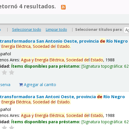
tornó 4 resultados.
|
Seleccionar todo
Limpiar todo
|
Seleccionar títulos para:
o
 transformadora San Antonio Oeste, provincia
de
Río Negro
y
Energía
Eléctrica,
Sociedad
de
l
Estado
.
spañol
enos Aires:
Agua
y
Energía
Eléctrica,
Sociedad
de
l
Estado
, 1988
lidad:
Ítems disponibles para préstamo:
Signatura topográfica:
62
eserva
Agregar al carrito
 transformadora San Antoni Oeste, provincia
de
Río Negro
y
Energía
Eléctrica,
Sociedad
de
l
Estado
.
spañol
enos Aires:
Agua
y
Energía
Eléctrica,
Sociedad
de
l
Estado
, 1988
lidad:
Ítems disponibles para préstamo:
Signatura topográfica:
62