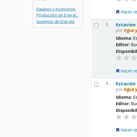
Equipos y Accesorios
Hacer r
Producción de Energí...
Sistemas de Energía
3.
Estacion
por
Agua
Idioma:
E
Editor:
Bu
Disponibi
Hacer r
4.
Estación
por
Agua
Idioma:
E
Editor:
Bu
Disponibi
Hacer r