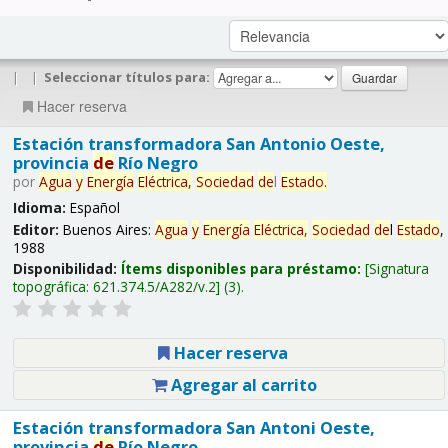
|
|
Seleccionar títulos para:
Hacer reserva
Estación transformadora San Antonio Oeste,
provincia
de
Río Negro
por
Agua
y
Energía
Eléctrica,
Sociedad
de
l
Estado
.
Idioma:
Español
Editor:
Buenos Aires:
Agua
y
Energía
Eléctrica,
Sociedad
de
l
Estado
,
1988
Disponibilidad:
Ítems disponibles para préstamo:
Signatura
topográfica:
621.374.5/A282/v.2
(3).
Hacer reserva
Agregar al carrito
Estación transformadora San Antoni Oeste,
provincia
de
Río Negro