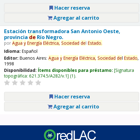
Hacer reserva
Agregar al carrito
Estación transformadora San Antonio Oeste,
provincia
de
Río Negro.
por
Agua
y
Energía
Eléctrica,
Sociedad
de
l
Estado
.
Idioma:
Español
Editor:
Buenos Aires:
Agua
y
Energía
Eléctrica,
Sociedad
de
l
Estado
,
1998
Disponibilidad:
Ítems disponibles para préstamo:
Signatura
topográfica:
621.374.5/A282/v.1
(1).
Hacer reserva
Agregar al carrito