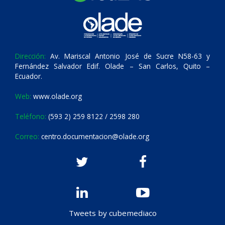
Dirección:
Av. Mariscal Antonio José de Sucre N58-63 y
Fernández Salvador Edif. Olade – San Carlos, Quito –
Ecuador.
Web:
www.olade.org
Teléfono:
(593 2) 259 8122 / 2598 280
Correo:
centro.documentacion@olade.org
Tweets by cubemediaco