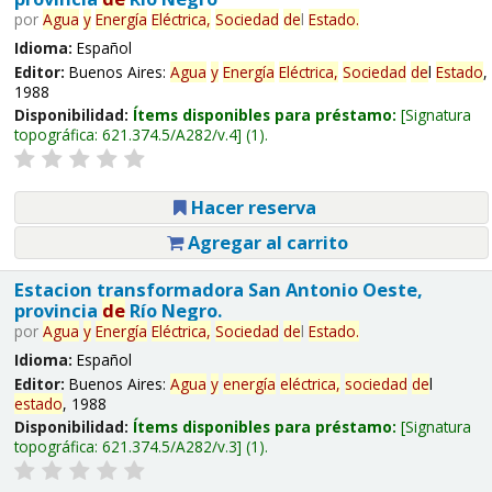
por
Agua
y
Energía
Eléctrica,
Sociedad
de
l
Estado
.
Idioma:
Español
Editor:
Buenos Aires:
Agua
y
Energía
Eléctrica,
Sociedad
de
l
Estado
,
1988
Disponibilidad:
Ítems disponibles para préstamo:
Signatura
topográfica:
621.374.5/A282/v.4
(1).
Hacer reserva
Agregar al carrito
Estacion transformadora San Antonio Oeste,
provincia
de
Río Negro.
por
Agua
y
Energía
Eléctrica,
Sociedad
de
l
Estado
.
Idioma:
Español
Editor:
Buenos Aires:
Agua
y
energía
eléctrica,
sociedad
de
l
estado
, 1988
Disponibilidad:
Ítems disponibles para préstamo:
Signatura
topográfica:
621.374.5/A282/v.3
(1).