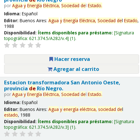
por
Agua
y
Energía
Eléctrica,
Sociedad
de
l
Estado
.
Idioma:
Español
Editor:
Buenos Aires:
Agua
y
Energía
Eléctrica,
Sociedad
de
l
Estado
,
1988
Disponibilidad:
Ítems disponibles para préstamo:
Signatura
topográfica:
621.374.5/A282/v.4
(1).
Hacer reserva
Agregar al carrito
Estacion transformadora San Antonio Oeste,
provincia
de
Río Negro.
por
Agua
y
Energía
Eléctrica,
Sociedad
de
l
Estado
.
Idioma:
Español
Editor:
Buenos Aires:
Agua
y
energía
eléctrica,
sociedad
de
l
estado
, 1988
Disponibilidad:
Ítems disponibles para préstamo:
Signatura
topográfica:
621.374.5/A282/v.3
(1).