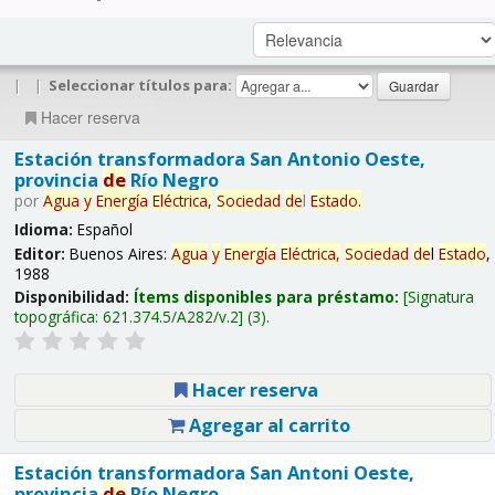
|
|
Seleccionar títulos para:
Hacer reserva
Estación transformadora San Antonio Oeste,
provincia
de
Río Negro
por
Agua
y
Energía
Eléctrica,
Sociedad
de
l
Estado
.
Idioma:
Español
Editor:
Buenos Aires:
Agua
y
Energía
Eléctrica,
Sociedad
de
l
Estado
,
1988
Disponibilidad:
Ítems disponibles para préstamo:
Signatura
topográfica:
621.374.5/A282/v.2
(3).
Hacer reserva
Agregar al carrito
Estación transformadora San Antoni Oeste,
provincia
de
Río Negro