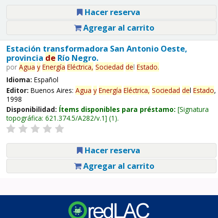
Hacer reserva
Agregar al carrito
Estación transformadora San Antonio Oeste,
provincia
de
Río Negro.
por
Agua
y
Energía
Eléctrica,
Sociedad
de
l
Estado
.
Idioma:
Español
Editor:
Buenos Aires:
Agua
y
Energía
Eléctrica,
Sociedad
de
l
Estado
,
1998
Disponibilidad:
Ítems disponibles para préstamo:
Signatura
topográfica:
621.374.5/A282/v.1
(1).
Hacer reserva
Agregar al carrito