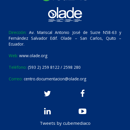
Dirección:
Av. Mariscal Antonio José de Sucre N58-63 y
Fernández Salvador Edif. Olade – San Carlos, Quito –
Ecuador.
Web:
www.olade.org
Teléfono:
(593 2) 259 8122 / 2598 280
Correo:
centro.documentacion@olade.org
Tweets by cubemediaco