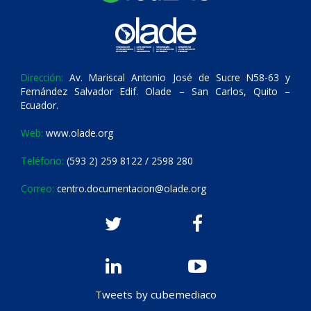
Dirección:
Av. Mariscal Antonio José de Sucre N58-63 y
Fernández Salvador Edif. Olade – San Carlos, Quito –
Ecuador.
Web:
www.olade.org
Teléfono:
(593 2) 259 8122 / 2598 280
Correo:
centro.documentacion@olade.org
Tweets by cubemediaco