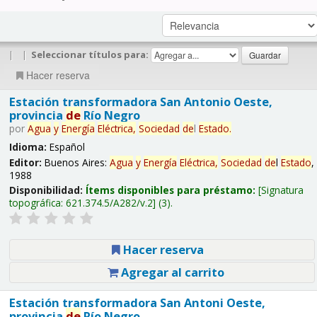
|
|
Seleccionar títulos para:
Hacer reserva
Estación transformadora San Antonio Oeste,
provincia
de
Río Negro
por
Agua
y
Energía
Eléctrica,
Sociedad
de
l
Estado
.
Idioma:
Español
Editor:
Buenos Aires:
Agua
y
Energía
Eléctrica,
Sociedad
de
l
Estado
,
1988
Disponibilidad:
Ítems disponibles para préstamo:
Signatura
topográfica:
621.374.5/A282/v.2
(3).
Hacer reserva
Agregar al carrito
Estación transformadora San Antoni Oeste,
provincia
de
Río Negro