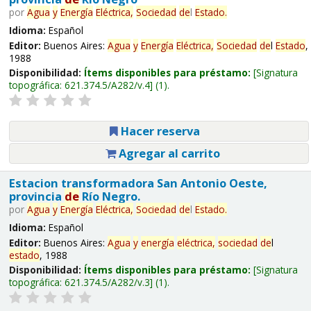
por
Agua
y
Energía
Eléctrica,
Sociedad
de
l
Estado
.
Idioma:
Español
Editor:
Buenos Aires:
Agua
y
Energía
Eléctrica,
Sociedad
de
l
Estado
,
1988
Disponibilidad:
Ítems disponibles para préstamo:
Signatura
topográfica:
621.374.5/A282/v.4
(1).
Hacer reserva
Agregar al carrito
Estacion transformadora San Antonio Oeste,
provincia
de
Río Negro.
por
Agua
y
Energía
Eléctrica,
Sociedad
de
l
Estado
.
Idioma:
Español
Editor:
Buenos Aires:
Agua
y
energía
eléctrica,
sociedad
de
l
estado
, 1988
Disponibilidad:
Ítems disponibles para préstamo:
Signatura
topográfica:
621.374.5/A282/v.3
(1).