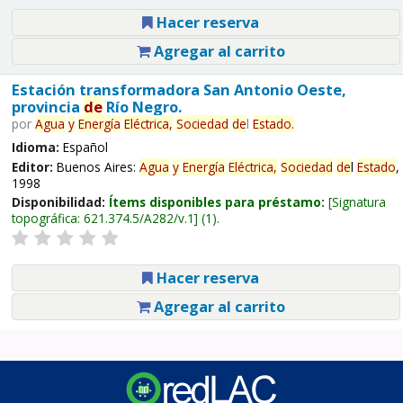
Hacer reserva
Agregar al carrito
Estación transformadora San Antonio Oeste,
provincia
de
Río Negro.
por
Agua
y
Energía
Eléctrica,
Sociedad
de
l
Estado
.
Idioma:
Español
Editor:
Buenos Aires:
Agua
y
Energía
Eléctrica,
Sociedad
de
l
Estado
,
1998
Disponibilidad:
Ítems disponibles para préstamo:
Signatura
topográfica:
621.374.5/A282/v.1
(1).
Hacer reserva
Agregar al carrito