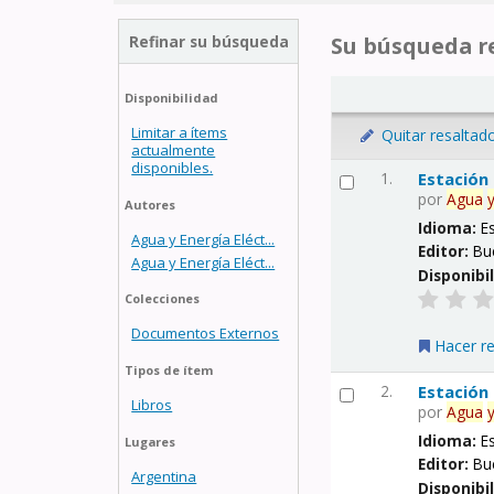
Refinar su búsqueda
Su búsqueda re
Disponibilidad
Limitar a ítems
Quitar resaltad
actualmente
disponibles.
1.
Estación
por
Agua
Autores
Idioma:
E
Agua y Energía Eléct...
Editor:
Bu
Agua y Energía Eléct...
Disponibi
Colecciones
Documentos Externos
Hacer r
Tipos de ítem
2.
Estación
Libros
por
Agua
Idioma:
E
Lugares
Editor:
Bu
Argentina
Disponibi