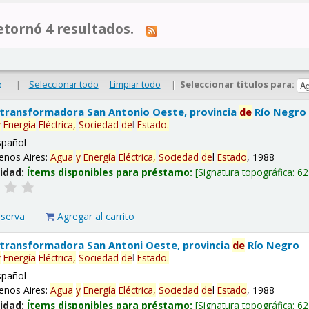
tornó 4 resultados.
|
Seleccionar todo
Limpiar todo
|
Seleccionar títulos para:
o
 transformadora San Antonio Oeste, provincia
de
Río Negro
y
Energía
Eléctrica,
Sociedad
de
l
Estado
.
spañol
enos Aires:
Agua
y
Energía
Eléctrica,
Sociedad
de
l
Estado
, 1988
lidad:
Ítems disponibles para préstamo:
Signatura topográfica:
62
eserva
Agregar al carrito
 transformadora San Antoni Oeste, provincia
de
Río Negro
y
Energía
Eléctrica,
Sociedad
de
l
Estado
.
spañol
enos Aires:
Agua
y
Energía
Eléctrica,
Sociedad
de
l
Estado
, 1988
lidad:
Ítems disponibles para préstamo:
Signatura topográfica:
62