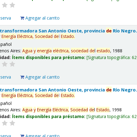
eserva
Agregar al carrito
 transformadora San Antonio Oeste, provincia
de
Río Negro
y
Energía
Eléctrica,
Sociedad
de
l
Estado
.
spañol
enos Aires:
Agua
y
energía
eléctrica,
sociedad
de
l
estado
, 1988
lidad:
Ítems disponibles para préstamo:
Signatura topográfica:
62
eserva
Agregar al carrito
 transformadora San Antonio Oeste, provincia
de
Río Negro
y
Energía
Eléctrica,
Sociedad
de
l
Estado
.
spañol
enos Aires:
Agua
y
Energía
Eléctrica,
Sociedad
de
l
Estado
, 1998
lidad:
Ítems disponibles para préstamo:
Signatura topográfica:
62
eserva
Agregar al carrito