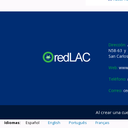
Dirección:
A
N58-63 y 
San Carlos
Web:
www.
Teléfono:
Correo:
ce
Al crear una cu
Idiomas:
Español
English
Português
Français