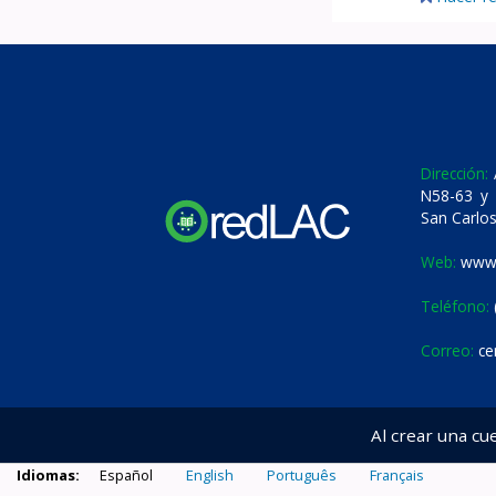
Dirección:
A
N58-63 y 
San Carlos
Web:
www.
Teléfono:
Correo:
ce
Al crear una cu
Idiomas:
Español
English
Português
Français