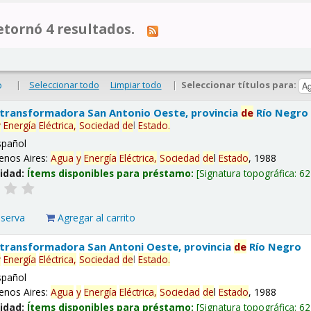
tornó 4 resultados.
|
Seleccionar todo
Limpiar todo
|
Seleccionar títulos para:
o
 transformadora San Antonio Oeste, provincia
de
Río Negro
y
Energía
Eléctrica,
Sociedad
de
l
Estado
.
spañol
enos Aires:
Agua
y
Energía
Eléctrica,
Sociedad
de
l
Estado
, 1988
lidad:
Ítems disponibles para préstamo:
Signatura topográfica:
62
eserva
Agregar al carrito
 transformadora San Antoni Oeste, provincia
de
Río Negro
y
Energía
Eléctrica,
Sociedad
de
l
Estado
.
spañol
enos Aires:
Agua
y
Energía
Eléctrica,
Sociedad
de
l
Estado
, 1988
lidad:
Ítems disponibles para préstamo:
Signatura topográfica:
62