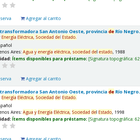
eserva
Agregar al carrito
 transformadora San Antonio Oeste, provincia
de
Río Negro
y
Energía
Eléctrica,
Sociedad
de
l
Estado
.
spañol
enos Aires:
Agua
y
energía
eléctrica,
sociedad
de
l
estado
, 1988
lidad:
Ítems disponibles para préstamo:
Signatura topográfica:
62
eserva
Agregar al carrito
 transformadora San Antonio Oeste, provincia
de
Río Negro
y
Energía
Eléctrica,
Sociedad
de
l
Estado
.
spañol
enos Aires:
Agua
y
Energía
Eléctrica,
Sociedad
de
l
Estado
, 1998
lidad:
Ítems disponibles para préstamo:
Signatura topográfica:
62
eserva
Agregar al carrito