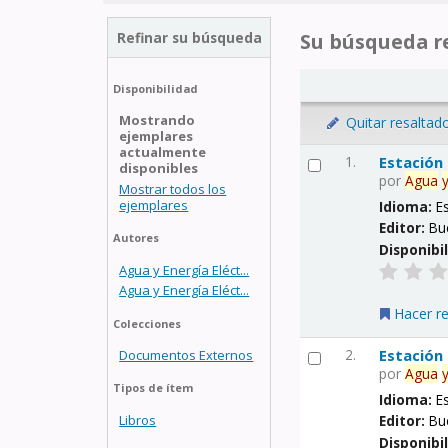
Refinar su búsqueda
Su búsqueda re
Disponibilidad
Mostrando
Quitar resaltad
ejemplares
actualmente
1.
Estación
disponibles
por
Agua
Mostrar todos los
ejemplares
Idioma:
E
Editor:
Bu
Autores
Disponibi
Agua y Energía Eléct...
Agua y Energía Eléct...
Hacer r
Colecciones
2.
Estación
Documentos Externos
por
Agua
Tipos de ítem
Idioma:
E
Libros
Editor:
Bu
Disponibi