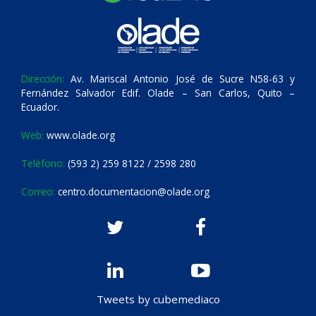
Dirección:
Av. Mariscal Antonio José de Sucre N58-63 y
Fernández Salvador Edif. Olade – San Carlos, Quito –
Ecuador.
Web:
www.olade.org
Teléfono:
(593 2) 259 8122 / 2598 280
Correo:
centro.documentacion@olade.org
Tweets by cubemediaco