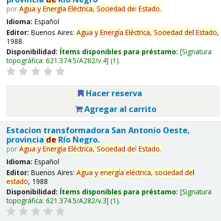
por
Agua
y
Energía
Eléctrica,
Sociedad
de
l
Estado
.
Idioma:
Español
Editor:
Buenos Aires:
Agua
y
Energía
Eléctrica,
Sociedad
de
l
Estado
,
1988
Disponibilidad:
Ítems disponibles para préstamo:
Signatura
topográfica:
621.374.5/A282/v.4
(1).
Hacer reserva
Agregar al carrito
Estacion transformadora San Antonio Oeste,
provincia
de
Río Negro.
por
Agua
y
Energía
Eléctrica,
Sociedad
de
l
Estado
.
Idioma:
Español
Editor:
Buenos Aires:
Agua
y
energía
eléctrica,
sociedad
de
l
estado
, 1988
Disponibilidad:
Ítems disponibles para préstamo:
Signatura
topográfica:
621.374.5/A282/v.3
(1).