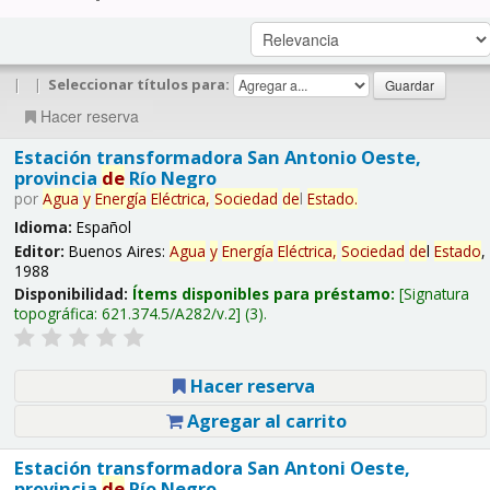
|
|
Seleccionar títulos para:
Hacer reserva
Estación transformadora San Antonio Oeste,
provincia
de
Río Negro
por
Agua
y
Energía
Eléctrica,
Sociedad
de
l
Estado
.
Idioma:
Español
Editor:
Buenos Aires:
Agua
y
Energía
Eléctrica,
Sociedad
de
l
Estado
,
1988
Disponibilidad:
Ítems disponibles para préstamo:
Signatura
topográfica:
621.374.5/A282/v.2
(3).
Hacer reserva
Agregar al carrito
Estación transformadora San Antoni Oeste,
provincia
de
Río Negro