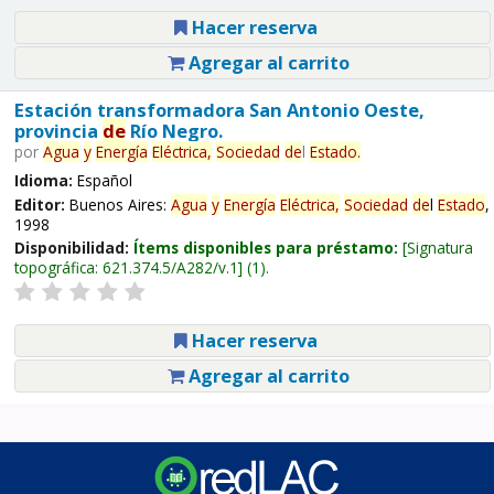
Hacer reserva
Agregar al carrito
Estación transformadora San Antonio Oeste,
provincia
de
Río Negro.
por
Agua
y
Energía
Eléctrica,
Sociedad
de
l
Estado
.
Idioma:
Español
Editor:
Buenos Aires:
Agua
y
Energía
Eléctrica,
Sociedad
de
l
Estado
,
1998
Disponibilidad:
Ítems disponibles para préstamo:
Signatura
topográfica:
621.374.5/A282/v.1
(1).
Hacer reserva
Agregar al carrito