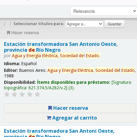
|
|
Seleccionar títulos para:
Hacer reserva
Estación transformadora San Antonio Oeste,
provincia
de
Río Negro
por
Agua
y
Energía
Eléctrica,
Sociedad
de
l
Estado
.
Idioma:
Español
Editor:
Buenos Aires:
Agua
y
Energía
Eléctrica,
Sociedad
de
l
Estado
,
1988
Disponibilidad:
Ítems disponibles para préstamo:
Signatura
topográfica:
621.374.5/A282/v.2
(3).
Hacer reserva
Agregar al carrito
Estación transformadora San Antoni Oeste,
provincia
de
Río Negro