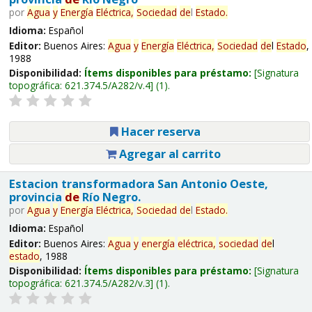
por
Agua
y
Energía
Eléctrica,
Sociedad
de
l
Estado
.
Idioma:
Español
Editor:
Buenos Aires:
Agua
y
Energía
Eléctrica,
Sociedad
de
l
Estado
,
1988
Disponibilidad:
Ítems disponibles para préstamo:
Signatura
topográfica:
621.374.5/A282/v.4
(1).
Hacer reserva
Agregar al carrito
Estacion transformadora San Antonio Oeste,
provincia
de
Río Negro.
por
Agua
y
Energía
Eléctrica,
Sociedad
de
l
Estado
.
Idioma:
Español
Editor:
Buenos Aires:
Agua
y
energía
eléctrica,
sociedad
de
l
estado
, 1988
Disponibilidad:
Ítems disponibles para préstamo:
Signatura
topográfica:
621.374.5/A282/v.3
(1).