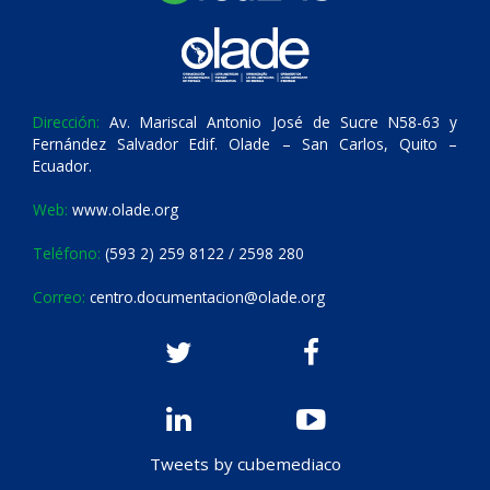
Dirección:
Av. Mariscal Antonio José de Sucre N58-63 y
Fernández Salvador Edif. Olade – San Carlos, Quito –
Ecuador.
Web:
www.olade.org
Teléfono:
(593 2) 259 8122 / 2598 280
Correo:
centro.documentacion@olade.org
Tweets by cubemediaco