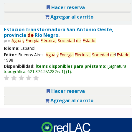
Hacer reserva
Agregar al carrito
Estación transformadora San Antonio Oeste,
provincia
de
Río Negro.
por
Agua
y
Energía
Eléctrica,
Sociedad
de
l
Estado
.
Idioma:
Español
Editor:
Buenos Aires:
Agua
y
Energía
Eléctrica,
Sociedad
de
l
Estado
,
1998
Disponibilidad:
Ítems disponibles para préstamo:
Signatura
topográfica:
621.374.5/A282/v.1
(1).
Hacer reserva
Agregar al carrito