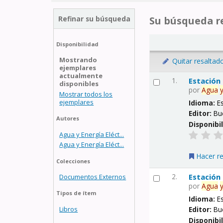
Refinar su búsqueda
Su búsqueda re
Disponibilidad
Mostrando
Quitar resaltad
ejemplares
actualmente
1.
Estación
disponibles
por
Agua
Mostrar todos los
ejemplares
Idioma:
E
Editor:
Bu
Autores
Disponibi
Agua y Energía Eléct...
Agua y Energía Eléct...
Hacer r
Colecciones
2.
Estación
Documentos Externos
por
Agua
Tipos de ítem
Idioma:
E
Libros
Editor:
Bu
Disponibi