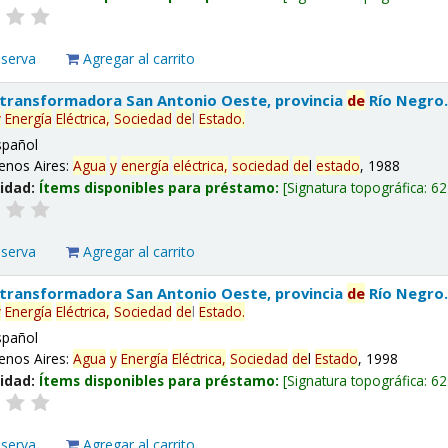
eserva
Agregar al carrito
 transformadora San Antonio Oeste, provincia
de
Río Negro
y
Energía
Eléctrica,
Sociedad
de
l
Estado
.
spañol
enos Aires:
Agua
y
energía
eléctrica,
sociedad
de
l
estado
, 1988
lidad:
Ítems disponibles para préstamo:
Signatura topográfica:
62
eserva
Agregar al carrito
 transformadora San Antonio Oeste, provincia
de
Río Negro
y
Energía
Eléctrica,
Sociedad
de
l
Estado
.
spañol
enos Aires:
Agua
y
Energía
Eléctrica,
Sociedad
de
l
Estado
, 1998
lidad:
Ítems disponibles para préstamo:
Signatura topográfica:
62
eserva
Agregar al carrito