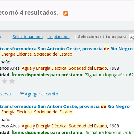
tornó 4 resultados.
|
Seleccionar todo
Limpiar todo
|
Seleccionar títulos para:
o
 transformadora San Antonio Oeste, provincia
de
Río Negro
y
Energía
Eléctrica,
Sociedad
de
l
Estado
.
spañol
enos Aires:
Agua
y
Energía
Eléctrica,
Sociedad
de
l
Estado
, 1988
lidad:
Ítems disponibles para préstamo:
Signatura topográfica:
62
eserva
Agregar al carrito
 transformadora San Antoni Oeste, provincia
de
Río Negro
y
Energía
Eléctrica,
Sociedad
de
l
Estado
.
spañol
enos Aires:
Agua
y
Energía
Eléctrica,
Sociedad
de
l
Estado
, 1988
lidad:
Ítems disponibles para préstamo:
Signatura topográfica:
62