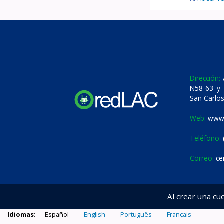
Dirección:
A
N58-63 y 
San Carlos
Web:
www.
Teléfono:
Correo:
ce
Al crear una cu
Idiomas:
Español
English
Português
Français