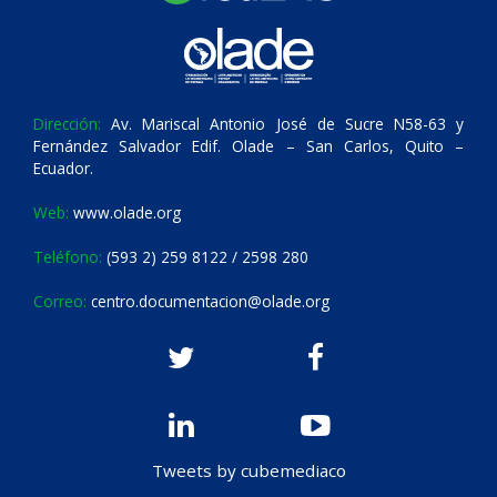
Dirección:
Av. Mariscal Antonio José de Sucre N58-63 y
Fernández Salvador Edif. Olade – San Carlos, Quito –
Ecuador.
Web:
www.olade.org
Teléfono:
(593 2) 259 8122 / 2598 280
Correo:
centro.documentacion@olade.org
Tweets by cubemediaco