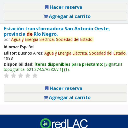
Hacer reserva
Agregar al carrito
Estación transformadora San Antonio Oeste,
provincia
de
Río Negro.
por
Agua
y
Energía
Eléctrica,
Sociedad
de
l
Estado
.
Idioma:
Español
Editor:
Buenos Aires:
Agua
y
Energía
Eléctrica,
Sociedad
de
l
Estado
,
1998
Disponibilidad:
Ítems disponibles para préstamo:
Signatura
topográfica:
621.374.5/A282/v.1
(1).
Hacer reserva
Agregar al carrito