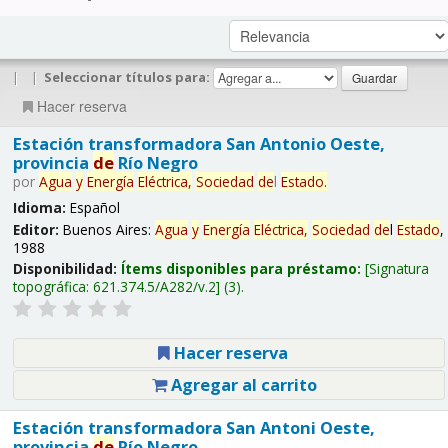
|
|
Seleccionar títulos para:
Hacer reserva
Estación transformadora San Antonio Oeste,
provincia
de
Río Negro
por
Agua
y
Energía
Eléctrica,
Sociedad
de
l
Estado
.
Idioma:
Español
Editor:
Buenos Aires:
Agua
y
Energía
Eléctrica,
Sociedad
de
l
Estado
,
1988
Disponibilidad:
Ítems disponibles para préstamo:
Signatura
topográfica:
621.374.5/A282/v.2
(3).
Hacer reserva
Agregar al carrito
Estación transformadora San Antoni Oeste,
provincia
de
Río Negro