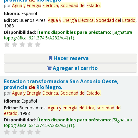
por
Agua
y
Energía
Eléctrica,
Sociedad
de
l
Estado
.
Idioma:
Español
Editor:
Buenos Aires:
Agua
y
Energía
Eléctrica,
Sociedad
de
l
Estado
,
1988
Disponibilidad:
Ítems disponibles para préstamo:
Signatura
topográfica:
621.374.5/A282/v.4
(1).
Hacer reserva
Agregar al carrito
Estacion transformadora San Antonio Oeste,
provincia
de
Río Negro.
por
Agua
y
Energía
Eléctrica,
Sociedad
de
l
Estado
.
Idioma:
Español
Editor:
Buenos Aires:
Agua
y
energía
eléctrica,
sociedad
de
l
estado
, 1988
Disponibilidad:
Ítems disponibles para préstamo:
Signatura
topográfica:
621.374.5/A282/v.3
(1).