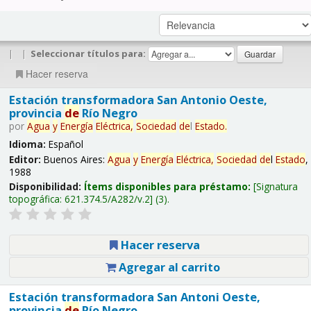
|
|
Seleccionar títulos para:
Hacer reserva
Estación transformadora San Antonio Oeste,
provincia
de
Río Negro
por
Agua
y
Energía
Eléctrica,
Sociedad
de
l
Estado
.
Idioma:
Español
Editor:
Buenos Aires:
Agua
y
Energía
Eléctrica,
Sociedad
de
l
Estado
,
1988
Disponibilidad:
Ítems disponibles para préstamo:
Signatura
topográfica:
621.374.5/A282/v.2
(3).
Hacer reserva
Agregar al carrito
Estación transformadora San Antoni Oeste,
provincia
de
Río Negro