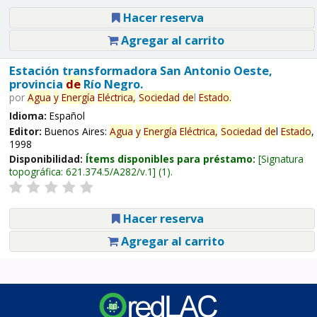
Hacer reserva
Agregar al carrito
Estación transformadora San Antonio Oeste,
provincia
de
Río Negro.
por
Agua
y
Energía
Eléctrica,
Sociedad
de
l
Estado
.
Idioma:
Español
Editor:
Buenos Aires:
Agua
y
Energía
Eléctrica,
Sociedad
de
l
Estado
,
1998
Disponibilidad:
Ítems disponibles para préstamo:
Signatura
topográfica:
621.374.5/A282/v.1
(1).
Hacer reserva
Agregar al carrito