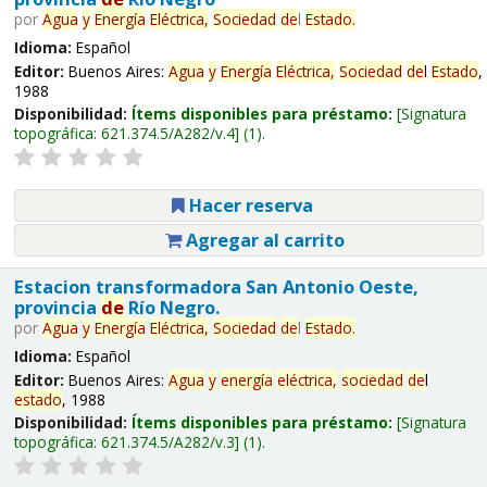
por
Agua
y
Energía
Eléctrica,
Sociedad
de
l
Estado
.
Idioma:
Español
Editor:
Buenos Aires:
Agua
y
Energía
Eléctrica,
Sociedad
de
l
Estado
,
1988
Disponibilidad:
Ítems disponibles para préstamo:
Signatura
topográfica:
621.374.5/A282/v.4
(1).
Hacer reserva
Agregar al carrito
Estacion transformadora San Antonio Oeste,
provincia
de
Río Negro.
por
Agua
y
Energía
Eléctrica,
Sociedad
de
l
Estado
.
Idioma:
Español
Editor:
Buenos Aires:
Agua
y
energía
eléctrica,
sociedad
de
l
estado
, 1988
Disponibilidad:
Ítems disponibles para préstamo:
Signatura
topográfica:
621.374.5/A282/v.3
(1).