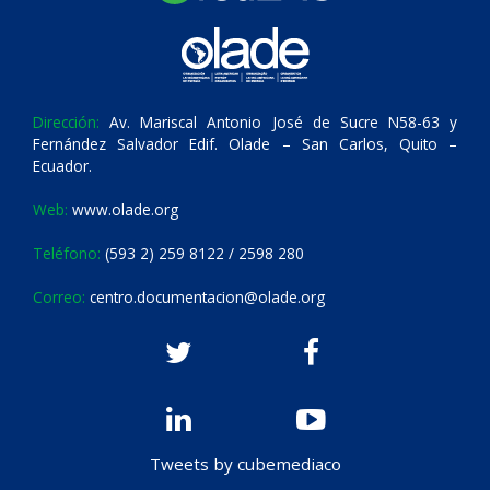
Dirección:
Av. Mariscal Antonio José de Sucre N58-63 y
Fernández Salvador Edif. Olade – San Carlos, Quito –
Ecuador.
Web:
www.olade.org
Teléfono:
(593 2) 259 8122 / 2598 280
Correo:
centro.documentacion@olade.org
Tweets by cubemediaco