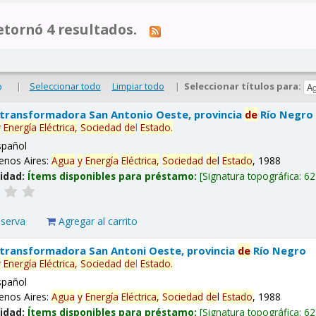
tornó 4 resultados.
|
Seleccionar todo
Limpiar todo
|
Seleccionar títulos para:
o
 transformadora San Antonio Oeste, provincia
de
Río Negro
y
Energía
Eléctrica,
Sociedad
de
l
Estado
.
spañol
enos Aires:
Agua
y
Energía
Eléctrica,
Sociedad
de
l
Estado
, 1988
lidad:
Ítems disponibles para préstamo:
Signatura topográfica:
62
eserva
Agregar al carrito
 transformadora San Antoni Oeste, provincia
de
Río Negro
y
Energía
Eléctrica,
Sociedad
de
l
Estado
.
spañol
enos Aires:
Agua
y
Energía
Eléctrica,
Sociedad
de
l
Estado
, 1988
lidad:
Ítems disponibles para préstamo:
Signatura topográfica:
62