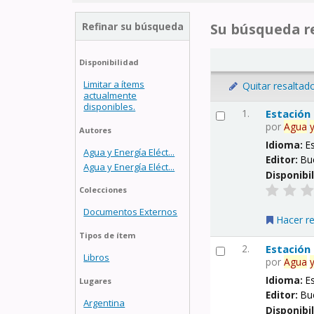
Refinar su búsqueda
Su búsqueda re
Disponibilidad
Limitar a ítems
Quitar resaltad
actualmente
disponibles.
1.
Estación
por
Agua
Autores
Idioma:
E
Agua y Energía Eléct...
Editor:
Bu
Agua y Energía Eléct...
Disponibi
Colecciones
Documentos Externos
Hacer r
Tipos de ítem
2.
Estación
Libros
por
Agua
Idioma:
E
Lugares
Editor:
Bu
Argentina
Disponibi