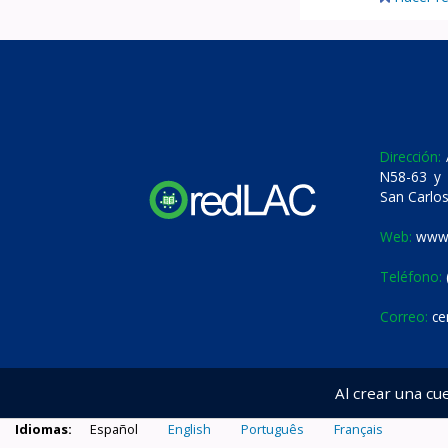
Dirección:
A
N58-63 y 
San Carlos
Web:
www.
Teléfono:
Correo:
ce
Al crear una cu
Idiomas:
Español
English
Português
Français