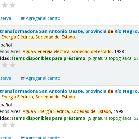
eserva
Agregar al carrito
 transformadora San Antonio Oeste, provincia
de
Río Negro
y
Energía
Eléctrica,
Sociedad
de
l
Estado
.
spañol
enos Aires:
Agua
y
energía
eléctrica,
sociedad
de
l
estado
, 1988
lidad:
Ítems disponibles para préstamo:
Signatura topográfica:
62
eserva
Agregar al carrito
 transformadora San Antonio Oeste, provincia
de
Río Negro
y
Energía
Eléctrica,
Sociedad
de
l
Estado
.
spañol
enos Aires:
Agua
y
Energía
Eléctrica,
Sociedad
de
l
Estado
, 1998
lidad:
Ítems disponibles para préstamo:
Signatura topográfica:
62
eserva
Agregar al carrito