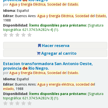
por
Agua
y
Energía
Eléctrica,
Sociedad
de
l
Estado
.
Idioma:
Español
Editor:
Buenos Aires:
Agua
y
Energía
Eléctrica,
Sociedad
de
l
Estado
,
1988
Disponibilidad:
Ítems disponibles para préstamo:
Signatura
topográfica:
621.374.5/A282/v.4
(1).
Hacer reserva
Agregar al carrito
Estacion transformadora San Antonio Oeste,
provincia
de
Río Negro.
por
Agua
y
Energía
Eléctrica,
Sociedad
de
l
Estado
.
Idioma:
Español
Editor:
Buenos Aires:
Agua
y
energía
eléctrica,
sociedad
de
l
estado
, 1988
Disponibilidad:
Ítems disponibles para préstamo:
Signatura
topográfica:
621.374.5/A282/v.3
(1).