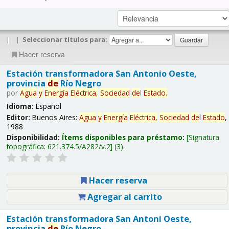
|
|
Seleccionar títulos para:
Hacer reserva
Estación transformadora San Antonio Oeste,
provincia
de
Río Negro
por
Agua
y
Energía
Eléctrica,
Sociedad
de
l
Estado
.
Idioma:
Español
Editor:
Buenos Aires:
Agua
y
Energía
Eléctrica,
Sociedad
de
l
Estado
,
1988
Disponibilidad:
Ítems disponibles para préstamo:
Signatura
topográfica:
621.374.5/A282/v.2
(3).
Hacer reserva
Agregar al carrito
Estación transformadora San Antoni Oeste,
provincia
de
Río Negro