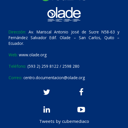
Dirección:
Av. Mariscal Antonio José de Sucre N58-63 y
Fernández Salvador Edif. Olade – San Carlos, Quito –
Ecuador.
Web:
www.olade.org
Teléfono:
(593 2) 259 8122 / 2598 280
Correo:
centro.documentacion@olade.org
Tweets by cubemediaco