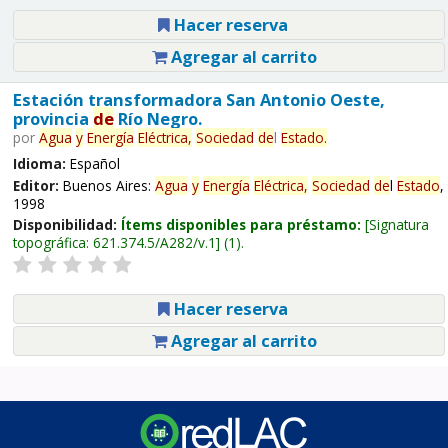
Hacer reserva
Agregar al carrito
Estación transformadora San Antonio Oeste,
provincia
de
Río Negro.
por
Agua
y
Energía
Eléctrica,
Sociedad
de
l
Estado
.
Idioma:
Español
Editor:
Buenos Aires:
Agua
y
Energía
Eléctrica,
Sociedad
de
l
Estado
,
1998
Disponibilidad:
Ítems disponibles para préstamo:
Signatura
topográfica:
621.374.5/A282/v.1
(1).
Hacer reserva
Agregar al carrito