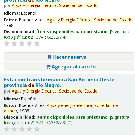
por
Agua
y
Energía
Eléctrica,
Sociedad
de
l
Estado
.
Idioma:
Español
Editor:
Buenos Aires:
Agua
y
Energía
Eléctrica,
Sociedad
de
l
Estado
,
1988
Disponibilidad:
Ítems disponibles para préstamo:
Signatura
topográfica:
621.374.5/A282/v.4
(1).
Hacer reserva
Agregar al carrito
Estacion transformadora San Antonio Oeste,
provincia
de
Río Negro.
por
Agua
y
Energía
Eléctrica,
Sociedad
de
l
Estado
.
Idioma:
Español
Editor:
Buenos Aires:
Agua
y
energía
eléctrica,
sociedad
de
l
estado
, 1988
Disponibilidad:
Ítems disponibles para préstamo:
Signatura
topográfica:
621.374.5/A282/v.3
(1).