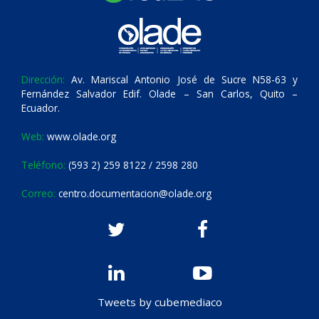
Dirección:
Av. Mariscal Antonio José de Sucre N58-63 y
Fernández Salvador Edif. Olade – San Carlos, Quito –
Ecuador.
Web:
www.olade.org
Teléfono:
(593 2) 259 8122 / 2598 280
Correo:
centro.documentacion@olade.org
Tweets by cubemediaco