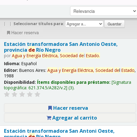
|
|
Seleccionar títulos para:
Hacer reserva
Estación transformadora San Antonio Oeste,
provincia
de
Río Negro
por
Agua
y
Energía
Eléctrica,
Sociedad
de
l
Estado
.
Idioma:
Español
Editor:
Buenos Aires:
Agua
y
Energía
Eléctrica,
Sociedad
de
l
Estado
,
1988
Disponibilidad:
Ítems disponibles para préstamo:
Signatura
topográfica:
621.374.5/A282/v.2
(3).
Hacer reserva
Agregar al carrito
Estación transformadora San Antoni Oeste,
provincia
de
Río Negro