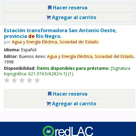
Hacer reserva
Agregar al carrito
Estación transformadora San Antonio Oeste,
provincia
de
Río Negro.
por
Agua
y
Energía
Eléctrica,
Sociedad
de
l
Estado
.
Idioma:
Español
Editor:
Buenos Aires:
Agua
y
Energía
Eléctrica,
Sociedad
de
l
Estado
,
1998
Disponibilidad:
Ítems disponibles para préstamo:
Signatura
topográfica:
621.374.5/A282/v.1
(1).
Hacer reserva
Agregar al carrito