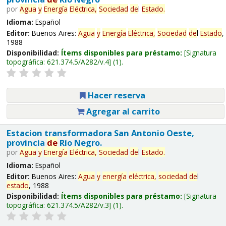
por
Agua
y
Energía
Eléctrica,
Sociedad
de
l
Estado
.
Idioma:
Español
Editor:
Buenos Aires:
Agua
y
Energía
Eléctrica,
Sociedad
de
l
Estado
,
1988
Disponibilidad:
Ítems disponibles para préstamo:
Signatura
topográfica:
621.374.5/A282/v.4
(1).
Hacer reserva
Agregar al carrito
Estacion transformadora San Antonio Oeste,
provincia
de
Río Negro.
por
Agua
y
Energía
Eléctrica,
Sociedad
de
l
Estado
.
Idioma:
Español
Editor:
Buenos Aires:
Agua
y
energía
eléctrica,
sociedad
de
l
estado
, 1988
Disponibilidad:
Ítems disponibles para préstamo:
Signatura
topográfica:
621.374.5/A282/v.3
(1).