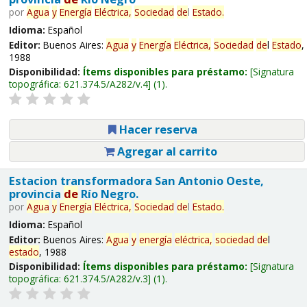
por
Agua
y
Energía
Eléctrica,
Sociedad
de
l
Estado
.
Idioma:
Español
Editor:
Buenos Aires:
Agua
y
Energía
Eléctrica,
Sociedad
de
l
Estado
,
1988
Disponibilidad:
Ítems disponibles para préstamo:
Signatura
topográfica:
621.374.5/A282/v.4
(1).
Hacer reserva
Agregar al carrito
Estacion transformadora San Antonio Oeste,
provincia
de
Río Negro.
por
Agua
y
Energía
Eléctrica,
Sociedad
de
l
Estado
.
Idioma:
Español
Editor:
Buenos Aires:
Agua
y
energía
eléctrica,
sociedad
de
l
estado
, 1988
Disponibilidad:
Ítems disponibles para préstamo:
Signatura
topográfica:
621.374.5/A282/v.3
(1).