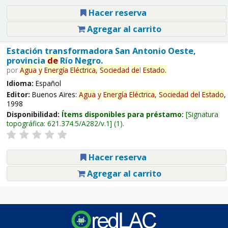
Hacer reserva
Agregar al carrito
Estación transformadora San Antonio Oeste,
provincia
de
Río Negro.
por
Agua
y
Energía
Eléctrica,
Sociedad
de
l
Estado
.
Idioma:
Español
Editor:
Buenos Aires:
Agua
y
Energía
Eléctrica,
Sociedad
de
l
Estado
,
1998
Disponibilidad:
Ítems disponibles para préstamo:
Signatura
topográfica:
621.374.5/A282/v.1
(1).
Hacer reserva
Agregar al carrito