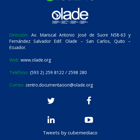
Dirección:
Av. Mariscal Antonio José de Sucre N58-63 y
Fernández Salvador Edif. Olade – San Carlos, Quito –
Ecuador.
Web:
www.olade.org
Teléfono:
(593 2) 259 8122 / 2598 280
Correo:
centro.documentacion@olade.org
Tweets by cubemediaco