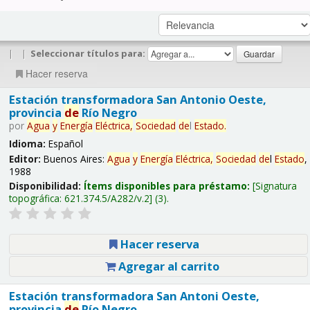
|
|
Seleccionar títulos para:
Hacer reserva
Estación transformadora San Antonio Oeste,
provincia
de
Río Negro
por
Agua
y
Energía
Eléctrica,
Sociedad
de
l
Estado
.
Idioma:
Español
Editor:
Buenos Aires:
Agua
y
Energía
Eléctrica,
Sociedad
de
l
Estado
,
1988
Disponibilidad:
Ítems disponibles para préstamo:
Signatura
topográfica:
621.374.5/A282/v.2
(3).
Hacer reserva
Agregar al carrito
Estación transformadora San Antoni Oeste,
provincia
de
Río Negro