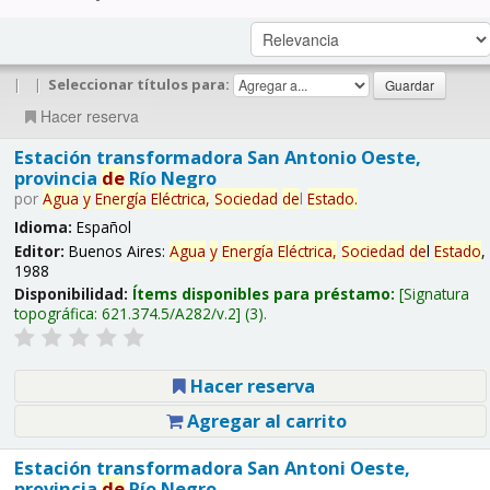
|
|
Seleccionar títulos para:
Hacer reserva
Estación transformadora San Antonio Oeste,
provincia
de
Río Negro
por
Agua
y
Energía
Eléctrica,
Sociedad
de
l
Estado
.
Idioma:
Español
Editor:
Buenos Aires:
Agua
y
Energía
Eléctrica,
Sociedad
de
l
Estado
,
1988
Disponibilidad:
Ítems disponibles para préstamo:
Signatura
topográfica:
621.374.5/A282/v.2
(3).
Hacer reserva
Agregar al carrito
Estación transformadora San Antoni Oeste,
provincia
de
Río Negro