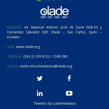
Dirección:
Av. Mariscal Antonio José de Sucre N58-63 y
Fernández Salvador Edif. Olade – San Carlos, Quito –
Ecuador.
Web:
www.olade.org
Teléfono:
(593 2) 259 8122 / 2598 280
Correo:
centro.documentacion@olade.org
Tweets by cubemediaco