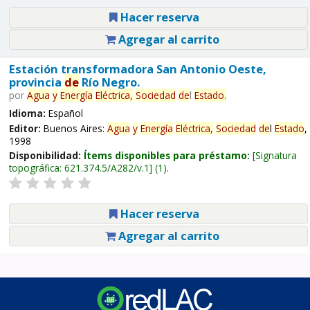
Hacer reserva
Agregar al carrito
Estación transformadora San Antonio Oeste,
provincia
de
Río Negro.
por
Agua
y
Energía
Eléctrica,
Sociedad
de
l
Estado
.
Idioma:
Español
Editor:
Buenos Aires:
Agua
y
Energía
Eléctrica,
Sociedad
de
l
Estado
,
1998
Disponibilidad:
Ítems disponibles para préstamo:
Signatura
topográfica:
621.374.5/A282/v.1
(1).
Hacer reserva
Agregar al carrito