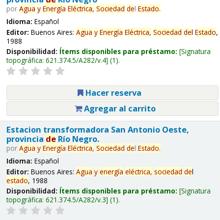
por
Agua
y
Energía
Eléctrica,
Sociedad
de
l
Estado
.
Idioma:
Español
Editor:
Buenos Aires:
Agua
y
Energía
Eléctrica,
Sociedad
de
l
Estado
,
1988
Disponibilidad:
Ítems disponibles para préstamo:
Signatura
topográfica:
621.374.5/A282/v.4
(1).
Hacer reserva
Agregar al carrito
Estacion transformadora San Antonio Oeste,
provincia
de
Río Negro.
por
Agua
y
Energía
Eléctrica,
Sociedad
de
l
Estado
.
Idioma:
Español
Editor:
Buenos Aires:
Agua
y
energía
eléctrica,
sociedad
de
l
estado
, 1988
Disponibilidad:
Ítems disponibles para préstamo:
Signatura
topográfica:
621.374.5/A282/v.3
(1).