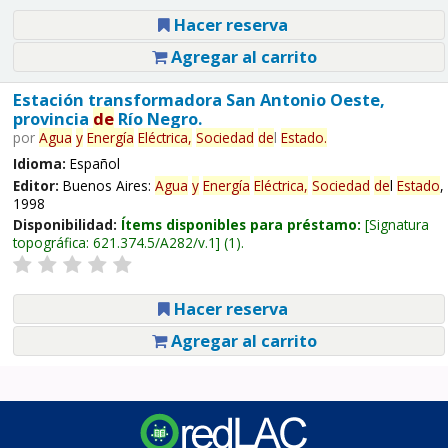
Hacer reserva
Agregar al carrito
Estación transformadora San Antonio Oeste,
provincia
de
Río Negro.
por
Agua
y
Energía
Eléctrica,
Sociedad
de
l
Estado
.
Idioma:
Español
Editor:
Buenos Aires:
Agua
y
Energía
Eléctrica,
Sociedad
de
l
Estado
,
1998
Disponibilidad:
Ítems disponibles para préstamo:
Signatura
topográfica:
621.374.5/A282/v.1
(1).
Hacer reserva
Agregar al carrito