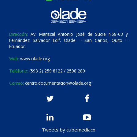
Dirección:
Av. Mariscal Antonio José de Sucre N58-63 y
Fernández Salvador Edif. Olade – San Carlos, Quito –
Ecuador.
Web:
www.olade.org
Teléfono:
(593 2) 259 8122 / 2598 280
Correo:
centro.documentacion@olade.org
Tweets by cubemediaco