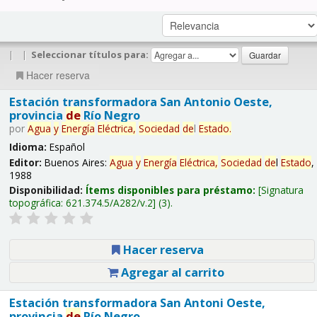
|
|
Seleccionar títulos para:
Hacer reserva
Estación transformadora San Antonio Oeste,
provincia
de
Río Negro
por
Agua
y
Energía
Eléctrica,
Sociedad
de
l
Estado
.
Idioma:
Español
Editor:
Buenos Aires:
Agua
y
Energía
Eléctrica,
Sociedad
de
l
Estado
,
1988
Disponibilidad:
Ítems disponibles para préstamo:
Signatura
topográfica:
621.374.5/A282/v.2
(3).
Hacer reserva
Agregar al carrito
Estación transformadora San Antoni Oeste,
provincia
de
Río Negro