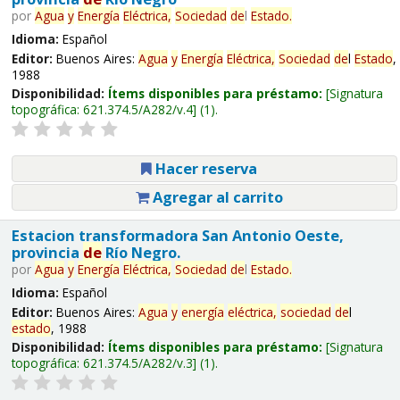
por
Agua
y
Energía
Eléctrica,
Sociedad
de
l
Estado
.
Idioma:
Español
Editor:
Buenos Aires:
Agua
y
Energía
Eléctrica,
Sociedad
de
l
Estado
,
1988
Disponibilidad:
Ítems disponibles para préstamo:
Signatura
topográfica:
621.374.5/A282/v.4
(1).
Hacer reserva
Agregar al carrito
Estacion transformadora San Antonio Oeste,
provincia
de
Río Negro.
por
Agua
y
Energía
Eléctrica,
Sociedad
de
l
Estado
.
Idioma:
Español
Editor:
Buenos Aires:
Agua
y
energía
eléctrica,
sociedad
de
l
estado
, 1988
Disponibilidad:
Ítems disponibles para préstamo:
Signatura
topográfica:
621.374.5/A282/v.3
(1).