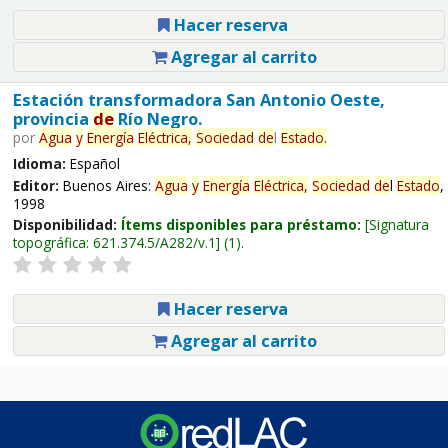
Hacer reserva
Agregar al carrito
Estación transformadora San Antonio Oeste,
provincia
de
Río Negro.
por
Agua
y
Energía
Eléctrica,
Sociedad
de
l
Estado
.
Idioma:
Español
Editor:
Buenos Aires:
Agua
y
Energía
Eléctrica,
Sociedad
de
l
Estado
,
1998
Disponibilidad:
Ítems disponibles para préstamo:
Signatura
topográfica:
621.374.5/A282/v.1
(1).
Hacer reserva
Agregar al carrito