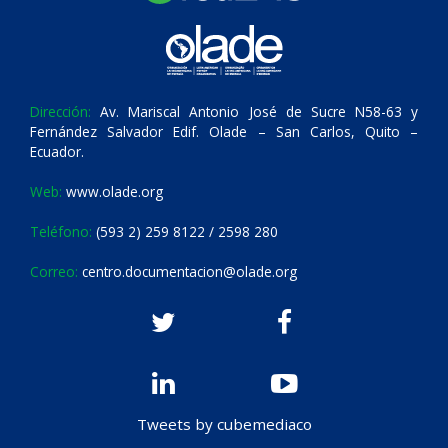
Dirección:
Av. Mariscal Antonio José de Sucre N58-63 y
Fernández Salvador Edif. Olade – San Carlos, Quito –
Ecuador.
Web:
www.olade.org
Teléfono:
(593 2) 259 8122 / 2598 280
Correo:
centro.documentacion@olade.org
Tweets by cubemediaco