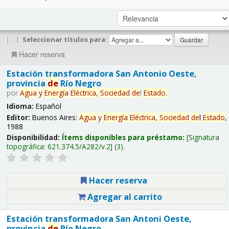
|
|
Seleccionar títulos para:
Hacer reserva
Estación transformadora San Antonio Oeste,
provincia
de
Río Negro
por
Agua
y
Energía
Eléctrica,
Sociedad
de
l
Estado
.
Idioma:
Español
Editor:
Buenos Aires:
Agua
y
Energía
Eléctrica,
Sociedad
de
l
Estado
,
1988
Disponibilidad:
Ítems disponibles para préstamo:
Signatura
topográfica:
621.374.5/A282/v.2
(3).
Hacer reserva
Agregar al carrito
Estación transformadora San Antoni Oeste,
provincia
de
Río Negro