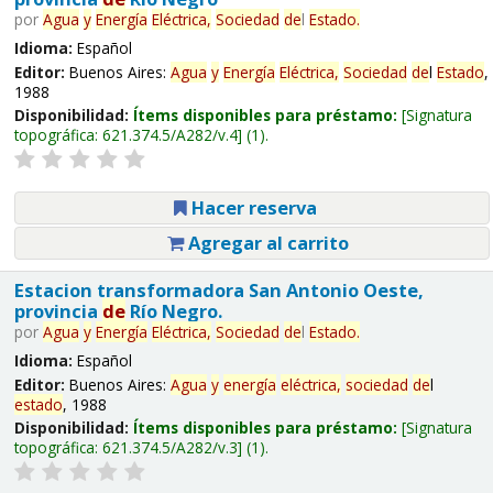
por
Agua
y
Energía
Eléctrica,
Sociedad
de
l
Estado
.
Idioma:
Español
Editor:
Buenos Aires:
Agua
y
Energía
Eléctrica,
Sociedad
de
l
Estado
,
1988
Disponibilidad:
Ítems disponibles para préstamo:
Signatura
topográfica:
621.374.5/A282/v.4
(1).
Hacer reserva
Agregar al carrito
Estacion transformadora San Antonio Oeste,
provincia
de
Río Negro.
por
Agua
y
Energía
Eléctrica,
Sociedad
de
l
Estado
.
Idioma:
Español
Editor:
Buenos Aires:
Agua
y
energía
eléctrica,
sociedad
de
l
estado
, 1988
Disponibilidad:
Ítems disponibles para préstamo:
Signatura
topográfica:
621.374.5/A282/v.3
(1).