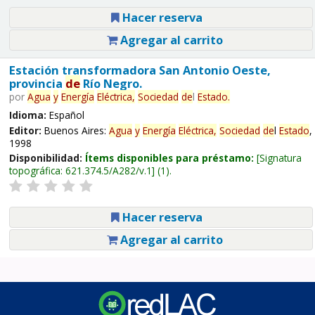
Hacer reserva
Agregar al carrito
Estación transformadora San Antonio Oeste,
provincia
de
Río Negro.
por
Agua
y
Energía
Eléctrica,
Sociedad
de
l
Estado
.
Idioma:
Español
Editor:
Buenos Aires:
Agua
y
Energía
Eléctrica,
Sociedad
de
l
Estado
,
1998
Disponibilidad:
Ítems disponibles para préstamo:
Signatura
topográfica:
621.374.5/A282/v.1
(1).
Hacer reserva
Agregar al carrito