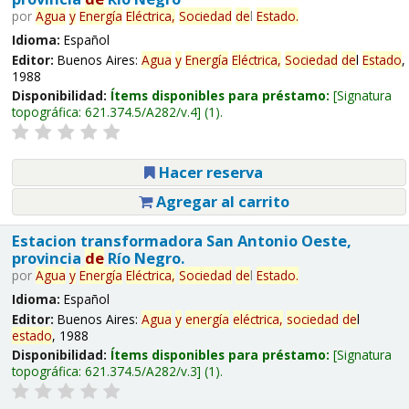
por
Agua
y
Energía
Eléctrica,
Sociedad
de
l
Estado
.
Idioma:
Español
Editor:
Buenos Aires:
Agua
y
Energía
Eléctrica,
Sociedad
de
l
Estado
,
1988
Disponibilidad:
Ítems disponibles para préstamo:
Signatura
topográfica:
621.374.5/A282/v.4
(1).
Hacer reserva
Agregar al carrito
Estacion transformadora San Antonio Oeste,
provincia
de
Río Negro.
por
Agua
y
Energía
Eléctrica,
Sociedad
de
l
Estado
.
Idioma:
Español
Editor:
Buenos Aires:
Agua
y
energía
eléctrica,
sociedad
de
l
estado
, 1988
Disponibilidad:
Ítems disponibles para préstamo:
Signatura
topográfica:
621.374.5/A282/v.3
(1).