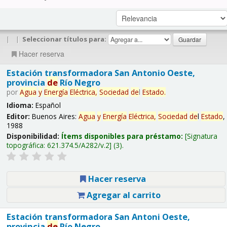
|
|
Seleccionar títulos para:
Hacer reserva
Estación transformadora San Antonio Oeste,
provincia
de
Río Negro
por
Agua
y
Energía
Eléctrica,
Sociedad
de
l
Estado
.
Idioma:
Español
Editor:
Buenos Aires:
Agua
y
Energía
Eléctrica,
Sociedad
de
l
Estado
,
1988
Disponibilidad:
Ítems disponibles para préstamo:
Signatura
topográfica:
621.374.5/A282/v.2
(3).
Hacer reserva
Agregar al carrito
Estación transformadora San Antoni Oeste,
provincia
de
Río Negro