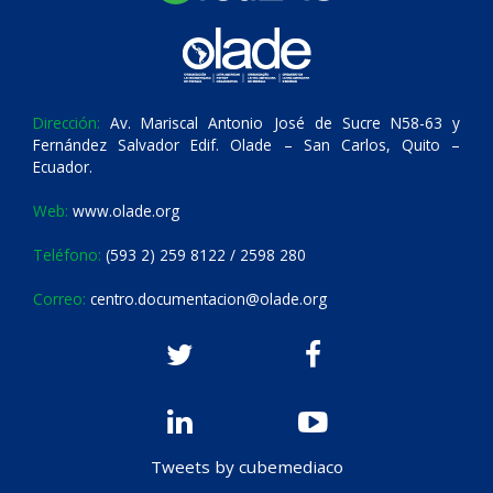
Dirección:
Av. Mariscal Antonio José de Sucre N58-63 y
Fernández Salvador Edif. Olade – San Carlos, Quito –
Ecuador.
Web:
www.olade.org
Teléfono:
(593 2) 259 8122 / 2598 280
Correo:
centro.documentacion@olade.org
Tweets by cubemediaco