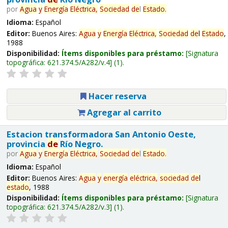
por
Agua
y
Energía
Eléctrica,
Sociedad
de
l
Estado
.
Idioma:
Español
Editor:
Buenos Aires:
Agua
y
Energía
Eléctrica,
Sociedad
de
l
Estado
,
1988
Disponibilidad:
Ítems disponibles para préstamo:
Signatura
topográfica:
621.374.5/A282/v.4
(1).
Hacer reserva
Agregar al carrito
Estacion transformadora San Antonio Oeste,
provincia
de
Río Negro.
por
Agua
y
Energía
Eléctrica,
Sociedad
de
l
Estado
.
Idioma:
Español
Editor:
Buenos Aires:
Agua
y
energía
eléctrica,
sociedad
de
l
estado
, 1988
Disponibilidad:
Ítems disponibles para préstamo:
Signatura
topográfica:
621.374.5/A282/v.3
(1).