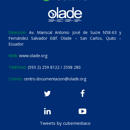
Dirección:
Av. Mariscal Antonio José de Sucre N58-63 y
Fernández Salvador Edif. Olade – San Carlos, Quito –
Ecuador.
Web:
www.olade.org
Teléfono:
(593 2) 259 8122 / 2598 280
Correo:
centro.documentacion@olade.org
Tweets by cubemediaco