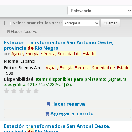
|
|
Seleccionar títulos para:
Hacer reserva
Estación transformadora San Antonio Oeste,
provincia
de
Río Negro
por
Agua
y
Energía
Eléctrica,
Sociedad
de
l
Estado
.
Idioma:
Español
Editor:
Buenos Aires:
Agua
y
Energía
Eléctrica,
Sociedad
de
l
Estado
,
1988
Disponibilidad:
Ítems disponibles para préstamo:
Signatura
topográfica:
621.374.5/A282/v.2
(3).
Hacer reserva
Agregar al carrito
Estación transformadora San Antoni Oeste,
provincia
de
Río Negro