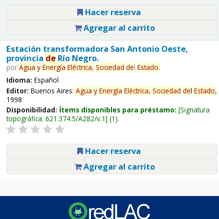
Hacer reserva
Agregar al carrito
Estación transformadora San Antonio Oeste,
provincia
de
Río Negro.
por
Agua
y
Energía
Eléctrica,
Sociedad
de
l
Estado
.
Idioma:
Español
Editor:
Buenos Aires:
Agua
y
Energía
Eléctrica,
Sociedad
de
l
Estado
,
1998
Disponibilidad:
Ítems disponibles para préstamo:
Signatura
topográfica:
621.374.5/A282/v.1
(1).
Hacer reserva
Agregar al carrito