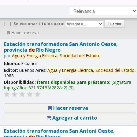
|
|
Seleccionar títulos para:
Hacer reserva
Estación transformadora San Antonio Oeste,
provincia
de
Río Negro
por
Agua
y
Energía
Eléctrica,
Sociedad
de
l
Estado
.
Idioma:
Español
Editor:
Buenos Aires:
Agua
y
Energía
Eléctrica,
Sociedad
de
l
Estado
,
1988
Disponibilidad:
Ítems disponibles para préstamo:
Signatura
topográfica:
621.374.5/A282/v.2
(3).
Hacer reserva
Agregar al carrito
Estación transformadora San Antoni Oeste,
provincia
de
Río Negro