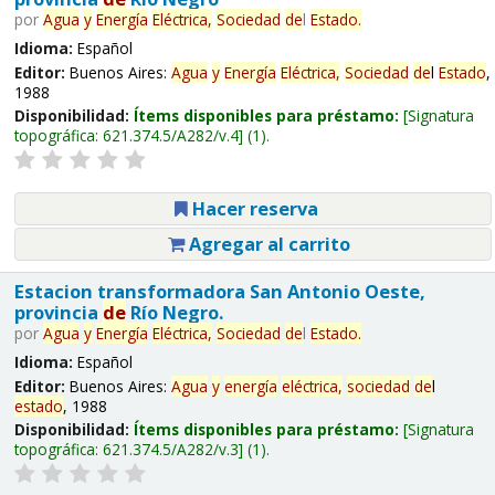
por
Agua
y
Energía
Eléctrica,
Sociedad
de
l
Estado
.
Idioma:
Español
Editor:
Buenos Aires:
Agua
y
Energía
Eléctrica,
Sociedad
de
l
Estado
,
1988
Disponibilidad:
Ítems disponibles para préstamo:
Signatura
topográfica:
621.374.5/A282/v.4
(1).
Hacer reserva
Agregar al carrito
Estacion transformadora San Antonio Oeste,
provincia
de
Río Negro.
por
Agua
y
Energía
Eléctrica,
Sociedad
de
l
Estado
.
Idioma:
Español
Editor:
Buenos Aires:
Agua
y
energía
eléctrica,
sociedad
de
l
estado
, 1988
Disponibilidad:
Ítems disponibles para préstamo:
Signatura
topográfica:
621.374.5/A282/v.3
(1).