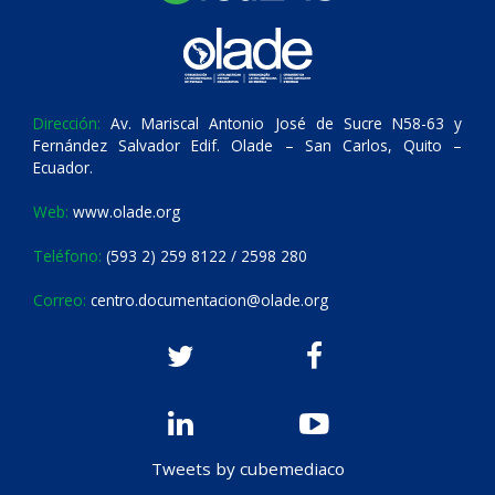
Dirección:
Av. Mariscal Antonio José de Sucre N58-63 y
Fernández Salvador Edif. Olade – San Carlos, Quito –
Ecuador.
Web:
www.olade.org
Teléfono:
(593 2) 259 8122 / 2598 280
Correo:
centro.documentacion@olade.org
Tweets by cubemediaco