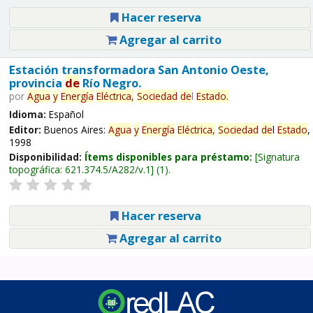
Hacer reserva
Agregar al carrito
Estación transformadora San Antonio Oeste,
provincia
de
Río Negro.
por
Agua
y
Energía
Eléctrica,
Sociedad
de
l
Estado
.
Idioma:
Español
Editor:
Buenos Aires:
Agua
y
Energía
Eléctrica,
Sociedad
de
l
Estado
,
1998
Disponibilidad:
Ítems disponibles para préstamo:
Signatura
topográfica:
621.374.5/A282/v.1
(1).
Hacer reserva
Agregar al carrito