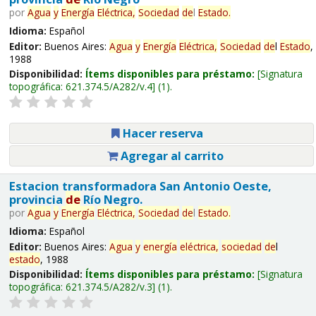
por
Agua
y
Energía
Eléctrica,
Sociedad
de
l
Estado
.
Idioma:
Español
Editor:
Buenos Aires:
Agua
y
Energía
Eléctrica,
Sociedad
de
l
Estado
,
1988
Disponibilidad:
Ítems disponibles para préstamo:
Signatura
topográfica:
621.374.5/A282/v.4
(1).
Hacer reserva
Agregar al carrito
Estacion transformadora San Antonio Oeste,
provincia
de
Río Negro.
por
Agua
y
Energía
Eléctrica,
Sociedad
de
l
Estado
.
Idioma:
Español
Editor:
Buenos Aires:
Agua
y
energía
eléctrica,
sociedad
de
l
estado
, 1988
Disponibilidad:
Ítems disponibles para préstamo:
Signatura
topográfica:
621.374.5/A282/v.3
(1).