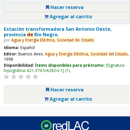
Hacer reserva
Agregar al carrito
Estación transformadora San Antonio Oeste,
provincia
de
Río Negro.
por
Agua
y
Energía
Eléctrica,
Sociedad
de
l
Estado
.
Idioma:
Español
Editor:
Buenos Aires:
Agua
y
Energía
Eléctrica,
Sociedad
de
l
Estado
,
1998
Disponibilidad:
Ítems disponibles para préstamo:
Signatura
topográfica:
621.374.5/A282/v.1
(1).
Hacer reserva
Agregar al carrito