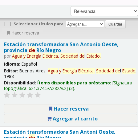
|
|
Seleccionar títulos para:
Hacer reserva
Estación transformadora San Antonio Oeste,
provincia
de
Río Negro
por
Agua
y
Energía
Eléctrica,
Sociedad
de
l
Estado
.
Idioma:
Español
Editor:
Buenos Aires:
Agua
y
Energía
Eléctrica,
Sociedad
de
l
Estado
,
1988
Disponibilidad:
Ítems disponibles para préstamo:
Signatura
topográfica:
621.374.5/A282/v.2
(3).
Hacer reserva
Agregar al carrito
Estación transformadora San Antoni Oeste,
provincia
de
Río Negro