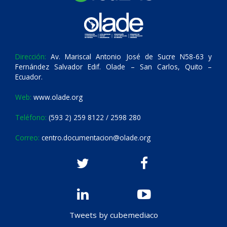
Dirección:
Av. Mariscal Antonio José de Sucre N58-63 y
Fernández Salvador Edif. Olade – San Carlos, Quito –
Ecuador.
Web:
www.olade.org
Teléfono:
(593 2) 259 8122 / 2598 280
Correo:
centro.documentacion@olade.org
Tweets by cubemediaco