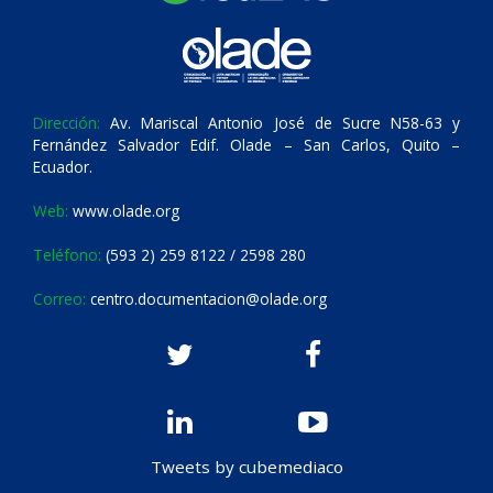
Dirección:
Av. Mariscal Antonio José de Sucre N58-63 y
Fernández Salvador Edif. Olade – San Carlos, Quito –
Ecuador.
Web:
www.olade.org
Teléfono:
(593 2) 259 8122 / 2598 280
Correo:
centro.documentacion@olade.org
Tweets by cubemediaco