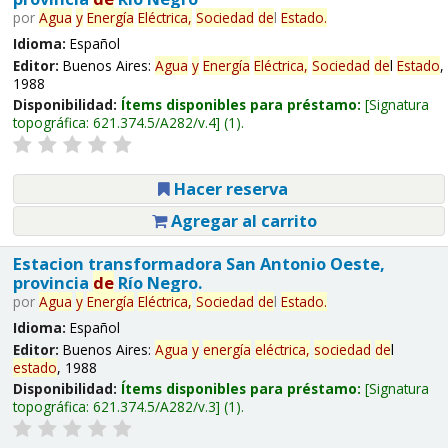
por
Agua
y
Energía
Eléctrica,
Sociedad
de
l
Estado
.
Idioma:
Español
Editor:
Buenos Aires:
Agua
y
Energía
Eléctrica,
Sociedad
de
l
Estado
,
1988
Disponibilidad:
Ítems disponibles para préstamo:
Signatura
topográfica:
621.374.5/A282/v.4
(1).
Hacer reserva
Agregar al carrito
Estacion transformadora San Antonio Oeste,
provincia
de
Río Negro.
por
Agua
y
Energía
Eléctrica,
Sociedad
de
l
Estado
.
Idioma:
Español
Editor:
Buenos Aires:
Agua
y
energía
eléctrica,
sociedad
de
l
estado
, 1988
Disponibilidad:
Ítems disponibles para préstamo:
Signatura
topográfica:
621.374.5/A282/v.3
(1).