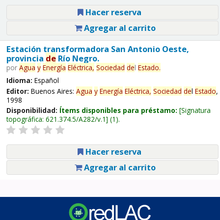
Hacer reserva
Agregar al carrito
Estación transformadora San Antonio Oeste,
provincia
de
Río Negro.
por
Agua
y
Energía
Eléctrica,
Sociedad
de
l
Estado
.
Idioma:
Español
Editor:
Buenos Aires:
Agua
y
Energía
Eléctrica,
Sociedad
de
l
Estado
,
1998
Disponibilidad:
Ítems disponibles para préstamo:
Signatura
topográfica:
621.374.5/A282/v.1
(1).
Hacer reserva
Agregar al carrito