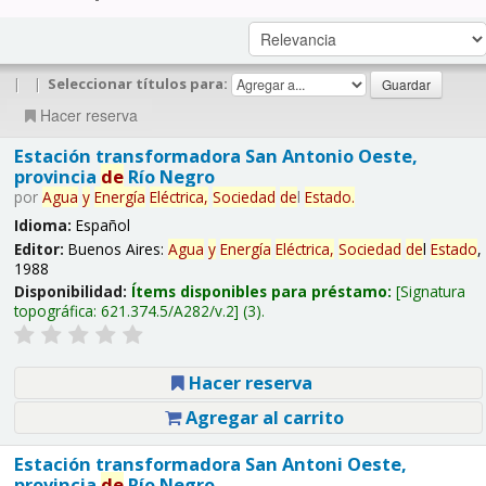
|
|
Seleccionar títulos para:
Hacer reserva
Estación transformadora San Antonio Oeste,
provincia
de
Río Negro
por
Agua
y
Energía
Eléctrica,
Sociedad
de
l
Estado
.
Idioma:
Español
Editor:
Buenos Aires:
Agua
y
Energía
Eléctrica,
Sociedad
de
l
Estado
,
1988
Disponibilidad:
Ítems disponibles para préstamo:
Signatura
topográfica:
621.374.5/A282/v.2
(3).
Hacer reserva
Agregar al carrito
Estación transformadora San Antoni Oeste,
provincia
de
Río Negro