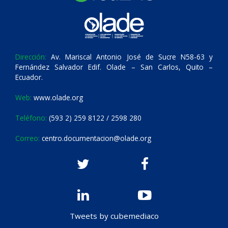
Dirección:
Av. Mariscal Antonio José de Sucre N58-63 y
Fernández Salvador Edif. Olade – San Carlos, Quito –
Ecuador.
Web:
www.olade.org
Teléfono:
(593 2) 259 8122 / 2598 280
Correo:
centro.documentacion@olade.org
Tweets by cubemediaco