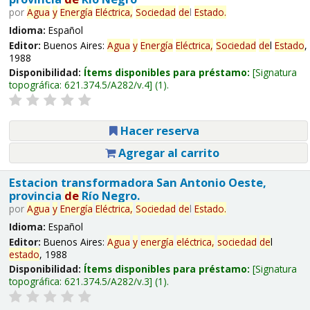
por
Agua
y
Energía
Eléctrica,
Sociedad
de
l
Estado
.
Idioma:
Español
Editor:
Buenos Aires:
Agua
y
Energía
Eléctrica,
Sociedad
de
l
Estado
,
1988
Disponibilidad:
Ítems disponibles para préstamo:
Signatura
topográfica:
621.374.5/A282/v.4
(1).
Hacer reserva
Agregar al carrito
Estacion transformadora San Antonio Oeste,
provincia
de
Río Negro.
por
Agua
y
Energía
Eléctrica,
Sociedad
de
l
Estado
.
Idioma:
Español
Editor:
Buenos Aires:
Agua
y
energía
eléctrica,
sociedad
de
l
estado
, 1988
Disponibilidad:
Ítems disponibles para préstamo:
Signatura
topográfica:
621.374.5/A282/v.3
(1).