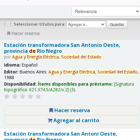
|
|
Seleccionar títulos para:
Hacer reserva
Estación transformadora San Antonio Oeste,
provincia
de
Río Negro
por
Agua
y
Energía
Eléctrica,
Sociedad
de
l
Estado
.
Idioma:
Español
Editor:
Buenos Aires:
Agua
y
Energía
Eléctrica,
Sociedad
de
l
Estado
,
1988
Disponibilidad:
Ítems disponibles para préstamo:
Signatura
topográfica:
621.374.5/A282/v.2
(3).
Hacer reserva
Agregar al carrito
Estación transformadora San Antoni Oeste,
provincia
de
Río Negro