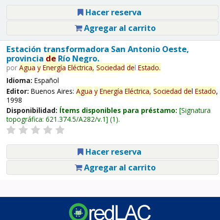
Hacer reserva
Agregar al carrito
Estación transformadora San Antonio Oeste,
provincia
de
Río Negro.
por
Agua
y
Energía
Eléctrica,
Sociedad
de
l
Estado
.
Idioma:
Español
Editor:
Buenos Aires:
Agua
y
Energía
Eléctrica,
Sociedad
de
l
Estado
,
1998
Disponibilidad:
Ítems disponibles para préstamo:
Signatura
topográfica:
621.374.5/A282/v.1
(1).
Hacer reserva
Agregar al carrito